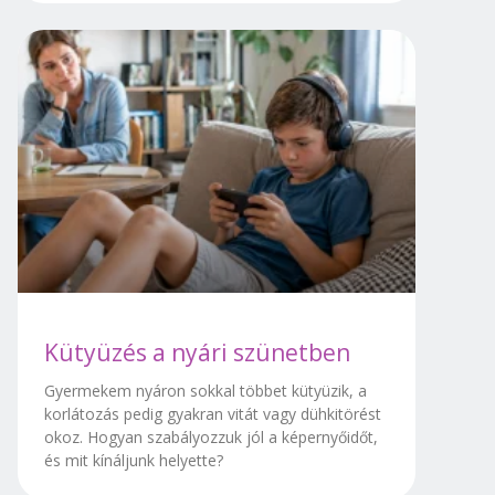
Kütyüzés a nyári szünetben
Gyermekem nyáron sokkal többet kütyüzik, a
korlátozás pedig gyakran vitát vagy dühkitörést
okoz. Hogyan szabályozzuk jól a képernyőidőt,
és mit kínáljunk helyette?