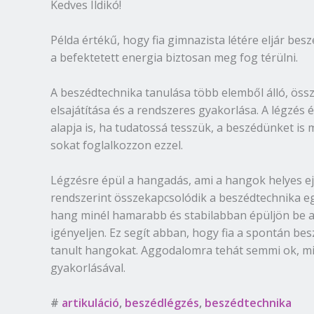
Kedves Ildikó!
Példa értékű, hogy fia gimnazista létére eljár bes
a befektetett energia biztosan meg fog térülni.
A beszédtechnika tanulása több elemből álló, össz
elsajátítása és a rendszeres gyakorlása. A légzés
alapja is, ha tudatossá tesszük, a beszédünket is 
sokat foglalkozzon ezzel.
Légzésre épül a hangadás, ami a hangok helyes ej
rendszerint összekapcsolódik a beszédtechnika egy
hang minél hamarabb és stabilabban épüljön be a
igényeljen. Ez segít abban, hogy fia a spontán be
tanult hangokat. Aggodalomra tehát semmi ok, m
gyakorlásával.
#
artikuláció
,
beszédlégzés
,
beszédtechnika