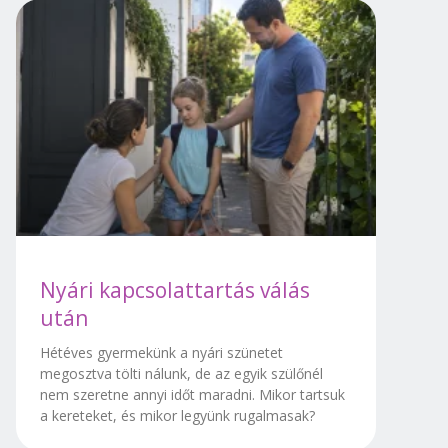
Nyári kapcsolattartás válás
után
Hétéves gyermekünk a nyári szünetet
megosztva tölti nálunk, de az egyik szülőnél
nem szeretne annyi időt maradni. Mikor tartsuk
a kereteket, és mikor legyünk rugalmasak?