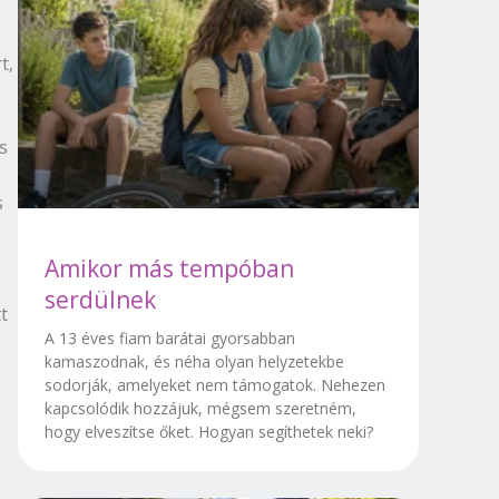
t,
s
s
Amikor más tempóban
serdülnek
t
A 13 éves fiam barátai gyorsabban
kamaszodnak, és néha olyan helyzetekbe
sodorják, amelyeket nem támogatok. Nehezen
kapcsolódik hozzájuk, mégsem szeretném,
hogy elveszítse őket. Hogyan segíthetek neki?