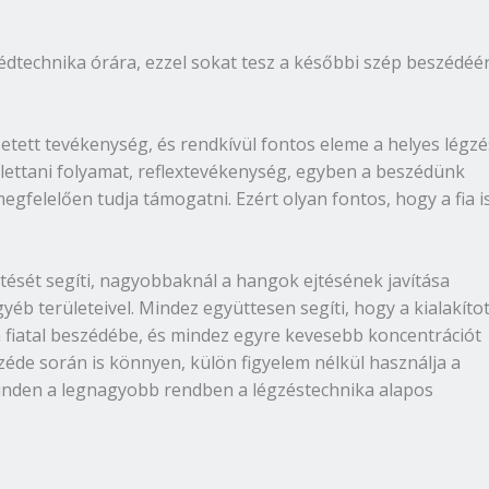
zédtechnika órára, ezzel sokat tesz a későbbi szép beszédéér
etett tevékenység, és rendkívül fontos eleme a helyes légzé
 élettani folyamat, reflextevékenység, egyben a beszédünk
megfelelően tudja támogatni. Ezért olyan fontos, hogy a fia i
tését segíti, nagyobbaknál a hangok ejtésének javítása
éb területeivel. Mindez együttesen segíti, hogy a kialakítot
 fiatal beszédébe, és mindez egyre kevesebb koncentrációt
széde során is könnyen, külön figyelem nélkül használja a
inden a legnagyobb rendben a légzéstechnika alapos