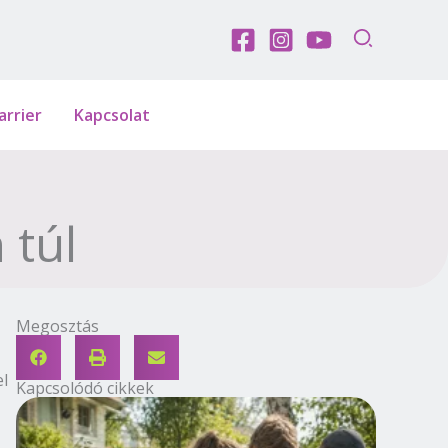
arrier
Kapcsolat
 túl
Megosztás
el
Kapcsolódó cikkek