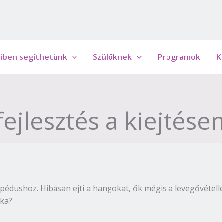
iben segíthetünk
Szülőknek
Programok
K
jlesztés a kiejtésen
pédushoz. Hibásan ejti a hangokat, ők mégis a levegővétell
oka?