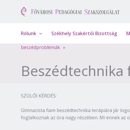
Skip
to
content
Rólunk
Székhely Szakértői Bizottság
M
beszédproblémák
»
Beszédtechnika fe
SZÜLŐI KÉRDÉS:
Gimnazista fiam beszédtechnika terápiára jár logo
foglalkoznak az óra nagy részében. Mi ennek az 