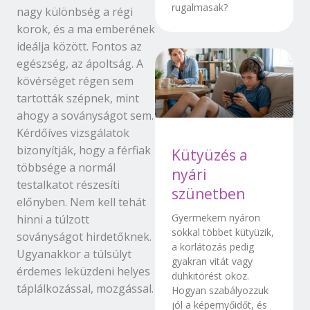
rugalmasak?
nagy különbség a régi
korok, és a ma emberének
ideálja között. Fontos az
egészség, az ápoltság. A
kövérséget régen sem
tartották szépnek, mint
ahogy a soványságot sem.
Kérdőíves vizsgálatok
bizonyítják, hogy a férfiak
Kütyüzés a
többsége a normál
nyári
testalkatot részesíti
szünetben
előnyben. Nem kell tehát
Gyermekem nyáron
hinni a túlzott
sokkal többet kütyüzik,
soványságot hirdetőknek.
a korlátozás pedig
Ugyanakkor a túlsúlyt
gyakran vitát vagy
érdemes leküzdeni helyes
dühkitörést okoz.
táplálkozással, mozgással.
Hogyan szabályozzuk
jól a képernyőidőt, és