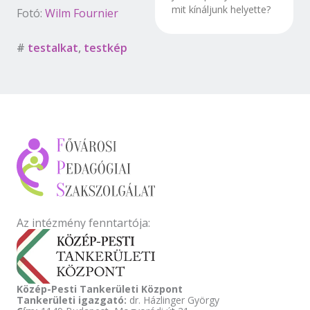
mit kínáljunk helyette?
Fotó:
Wilm Fournier
#
testalkat
,
testkép
Az intézmény fenntartója:
Közép-Pesti Tankerületi Központ
Tankerületi igazgató:
dr. Házlinger György