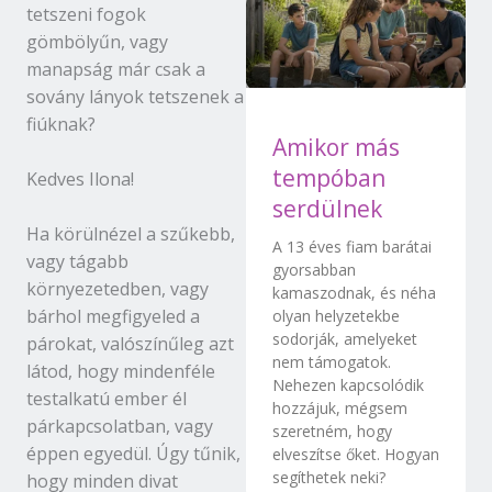
tetszeni fogok
gömbölyűn, vagy
manapság már csak a
sovány lányok tetszenek a
fiúknak?
Amikor más
tempóban
Kedves Ilona!
serdülnek
Ha körülnézel a szűkebb,
A 13 éves fiam barátai
vagy tágabb
gyorsabban
környezetedben, vagy
kamaszodnak, és néha
bárhol megfigyeled a
olyan helyzetekbe
sodorják, amelyeket
párokat, valószínűleg azt
nem támogatok.
látod, hogy mindenféle
Nehezen kapcsolódik
testalkatú ember él
hozzájuk, mégsem
párkapcsolatban, vagy
szeretném, hogy
éppen egyedül. Úgy tűnik,
elveszítse őket. Hogyan
segíthetek neki?
hogy minden divat