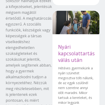
Sokszor hallhatjuk ezeket
a kifejezéseket, jelentésük
mégsem magától
értetődő. A meghatározás
egyszerű. A szociális
funkciók, készségek vagy
képességek a társas
viselkedéshez
Nyári
elengedhetetlen
kapcsolattartás
szükségleteket és
szokásokat jelentik,
válás után
amelyek segítenek abban,
Hétéves gyermekünk a
hogy a gyermek
nyári szünetet
alkalmazkodni tudjon a
megosztva tölti nálunk,
környezetéhez. Nézzük
de az egyik szülőnél
nem szeretne annyi
meg részletesebben, mit
időt maradni. Mikor
is jelentenek ezek
tartsuk a kereteket, és
pontosan, és miért
mikor legyünk