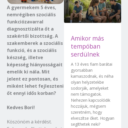
A gyermekem 5 éves,
nemrégiben szociális
funkciózavarral
diagnosztizálta őt a
szakértői bizottság. A
Amikor más
szakemberek a szociális
tempóban
funkció, és a szociális
serdülnek
készség, illetve
képesség hiányosságait
A 13 éves fiam barátai
gyorsabban
emelik ki nála. Mit
kamaszodnak, és néha
jelent ez pontosan, és
olyan helyzetekbe
miként lehet fejleszteni
sodorják, amelyeket
őt ennyi idős korban?
nem támogatok.
Nehezen kapcsolódik
hozzájuk, mégsem
Kedves Bori!
szeretném, hogy
elveszítse őket. Hogyan
Köszönöm a kérdést.
segíthetek neki?