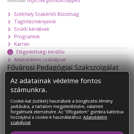
Weboldal:
https://kk.gov.hu/kozeppest
Székhely Szakértői Bizottság
Tagintézményeink
Szülői kérdések
Programok
Karrier
Elégedettségi kérdőív
Adatvédelmi szabályzat
Fővárosi Pedagógiai Szakszolgálat
1141 Budapest
Mogyoródi út 128.
Az adatainak védelme fontos
foigazgato@fpsz.net
számunkra.
OM azonosító:
101878
Cookie-kat (sütiket) használunk a böngészési élmény
javítására, a tartalom megjelenítésére, valamint
KAPCSOLAT
forgalmunk elemzésére. Az "Elfogadom" gombra kattintva
Tagintézményeink
hozzájárul a cookie-k használatához.
Adatvédelmi
szabályzat
Tagintézményeink elérhetőségei