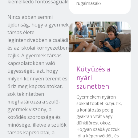
kiemelkedő fontosságúak!
rugalmasak?
Nincs abban semmi
újdonság, hogy a gyermek
társas élete
legintenzívebben a családi
és az iskolai környezetben
zajlik. A gyermek társas
kapcsolatokban való
Kütyüzés a
ügyességét, azt, hogy
nyári
milyen könnyen teremt és
szünetben
őriz meg kapcsolatokat,
sok tekintetben
Gyermekem nyáron
meghatározza a szülő-
sokkal többet kütyüzik,
gyermek viszony, a
a korlátozás pedig
gyakran vitát vagy
kötődés szorossága és
dühkitörést okoz.
minősége, illetve a szülők
Hogyan szabályozzuk
társas kapcsolatai, a
jól a képernyőidőt, és