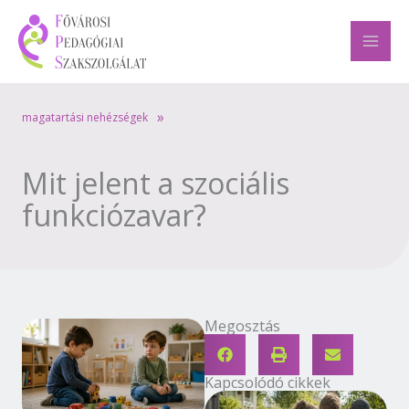
Skip
to
content
»
magatartási nehézségek
Mit jelent a szociális
funkciózavar?
Megosztás
Kapcsolódó cikkek