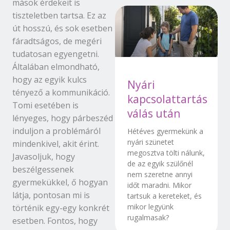
mások érdekeit is
tiszteletben tartsa. Ez az
út hosszú, és sok esetben
fáradtságos, de megéri
tudatosan egyengetni.
Általában elmondható,
hogy az egyik kulcs
Nyári
tényező a kommunikáció.
kapcsolattartás
Tomi esetében is
válás után
lényeges, hogy párbeszéd
induljon a problémáról
Hétéves gyermekünk a
nyári szünetet
mindenkivel, akit érint.
megosztva tölti nálunk,
Javasoljuk, hogy
de az egyik szülőnél
beszélgessenek
nem szeretne annyi
gyermekükkel, ő hogyan
időt maradni. Mikor
látja, pontosan mi is
tartsuk a kereteket, és
mikor legyünk
történik egy-egy konkrét
rugalmasak?
esetben. Fontos, hogy