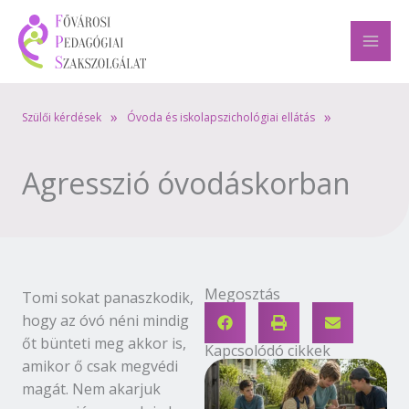
Skip
to
content
»
»
Szülői kérdések
Óvoda és iskolapszichológiai ellátás
Agresszió óvodáskorban
Megosztás
Tomi sokat panaszkodik,
hogy az óvó néni mindig
őt bünteti meg akkor is,
Kapcsolódó cikkek
amikor ő csak megvédi
magát. Nem akarjuk