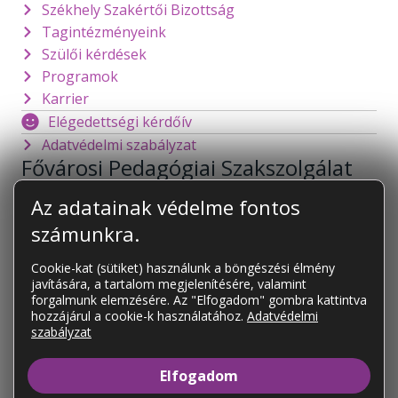
Székhely Szakértői Bizottság
Tagintézményeink
Szülői kérdések
Programok
Karrier
Elégedettségi kérdőív
Adatvédelmi szabályzat
Fővárosi Pedagógiai Szakszolgálat
1141 Budapest
Mogyoródi út 128.
Az adatainak védelme fontos
foigazgato@fpsz.net
számunkra.
OM azonosító:
101878
Cookie-kat (sütiket) használunk a böngészési élmény
javítására, a tartalom megjelenítésére, valamint
KAPCSOLAT
forgalmunk elemzésére. Az "Elfogadom" gombra kattintva
Tagintézményeink
hozzájárul a cookie-k használatához.
Adatvédelmi
szabályzat
Tagintézményeink elérhetőségei
Elfogadom