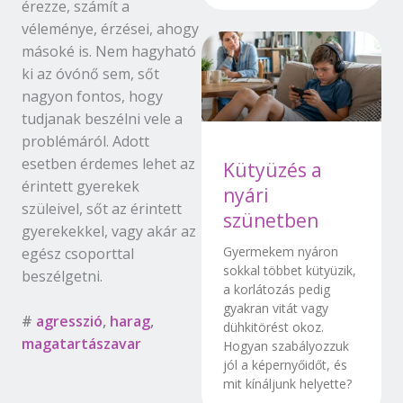
érezze, számít a
véleménye, érzései, ahogy
másoké is. Nem hagyható
ki az óvónő sem, sőt
nagyon fontos, hogy
tudjanak beszélni vele a
problémáról. Adott
esetben érdemes lehet az
Kütyüzés a
érintett gyerekek
nyári
szüleivel, sőt az érintett
szünetben
gyerekekkel, vagy akár az
Gyermekem nyáron
egész csoporttal
sokkal többet kütyüzik,
beszélgetni.
a korlátozás pedig
gyakran vitát vagy
#
agresszió
,
harag
,
dühkitörést okoz.
magatartászavar
Hogyan szabályozzuk
jól a képernyőidőt, és
mit kínáljunk helyette?