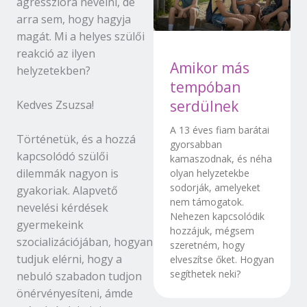
agresszióra nevelni, de
arra sem, hogy hagyja
magát. Mi a helyes szülői
reakció az ilyen
Amikor más
helyzetekben?
tempóban
serdülnek
Kedves Zsuzsa!
A 13 éves fiam barátai
Történetük, és a hozzá
gyorsabban
kapcsolódó szülői
kamaszodnak, és néha
dilemmák nagyon is
olyan helyzetekbe
sodorják, amelyeket
gyakoriak. Alapvető
nem támogatok.
nevelési kérdések
Nehezen kapcsolódik
gyermekeink
hozzájuk, mégsem
szocializációjában, hogyan
szeretném, hogy
tudjuk elérni, hogy a
elveszítse őket. Hogyan
segíthetek neki?
nebuló szabadon tudjon
önérvényesíteni, ámde