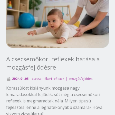
A csecsemőkori reflexek hatása a
mozgásfejlődésre
2024.01.05.
csecsemőkori reflexek
mozgásfejlődés
Koraszülött kislányunk mozgása nagy
lemaradásokkal fejlődik, sőt még a csecsemőkori
reflexek is megmaradtak nála. Milyen típusú
fejlesztés lenne a leghatékonyabb számára? Hová
vigyem vizsgálatra?