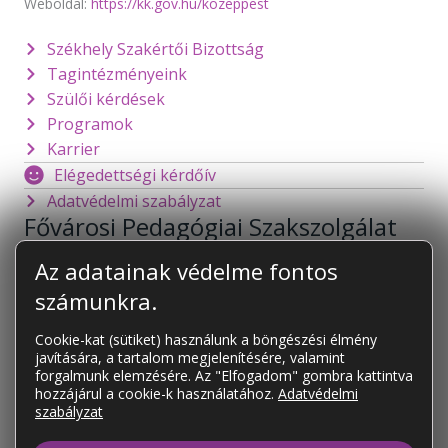
Weboldal:
https://kk.gov.hu/kozeppest
Székhely Szakértői Bizottság
Tagintézményeink
Szülői kérdések
Programok
Karrier
Elégedettségi kérdőív
Adatvédelmi szabályzat
Fővárosi Pedagógiai Szakszolgálat
1141 Budapest
Mogyoródi út 128.
Az adatainak védelme fontos
foigazgato@fpsz.net
számunkra.
OM azonosító:
101878
Cookie-kat (sütiket) használunk a böngészési élmény
javítására, a tartalom megjelenítésére, valamint
KAPCSOLAT
forgalmunk elemzésére. Az "Elfogadom" gombra kattintva
Tagintézményeink
hozzájárul a cookie-k használatához.
Adatvédelmi
szabályzat
Tagintézményeink elérhetőségei