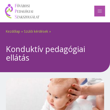
Skip
to
content
Kezdőlap
»
Szülői kérdések
»
Konduktív pedagógiai
ellátás