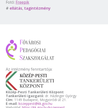
Fotó:
Freepik
#
ellátás
,
tagintézmény
Az intézmény fenntartója:
Közép-Pesti Tankerületi Központ
Tankerületi igazgató:
dr. Házlinger György
Cím:
1149 Budapest, Mogyoródi út 21.
E-mail:
kozeppest@kk.gov.hu
Weboldal:
https://kk.gov.hu/kozeppest