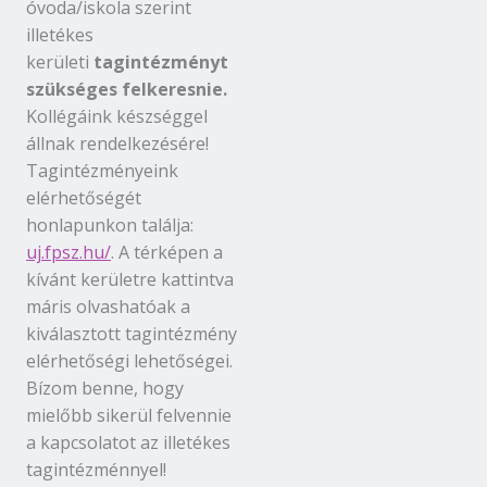
óvoda/iskola szerint
illetékes
kerületi
tagintézményt
szükséges felkeresnie.
Kollégáink készséggel
állnak rendelkezésére!
Tagintézményeink
elérhetőségét
honlapunkon találja:
uj.fpsz.hu/
. A térképen a
kívánt kerületre kattintva
máris olvashatóak a
kiválasztott tagintézmény
elérhetőségi lehetőségei.
Bízom benne, hogy
mielőbb sikerül felvennie
a kapcsolatot az illetékes
tagintézménnyel!