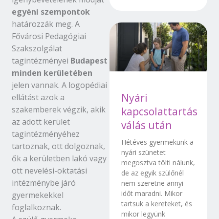
egyéni szempontok
határozzák meg. A
Fővárosi Pedagógiai
Szakszolgálat
tagintézményei
Budapest
minden kerületében
jelen vannak. A logopédiai
Nyári
ellátást azok a
szakemberek végzik, akik
kapcsolattartás
az adott kerület
válás után
tagintézményéhez
Hétéves gyermekünk a
tartoznak, ott dolgoznak,
nyári szünetet
ők a kerületben lakó vagy
megosztva tölti nálunk,
ott nevelési-oktatási
de az egyik szülőnél
intézménybe járó
nem szeretne annyi
időt maradni. Mikor
gyermekekkel
tartsuk a kereteket, és
foglalkoznak.
mikor legyünk