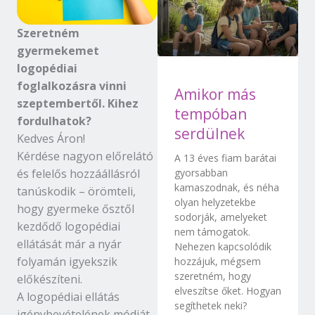
Szeretném
gyermekemet
logopédiai
foglalkozásra vinni
Amikor más
szeptembertől. Kihez
tempóban
fordulhatok?
serdülnek
Kedves Áron!
Kérdése nagyon előrelátó
A 13 éves fiam barátai
és felelős hozzáállásról
gyorsabban
kamaszodnak, és néha
tanúskodik – örömteli,
olyan helyzetekbe
hogy gyermeke ősztől
sodorják, amelyeket
kezdődő logopédiai
nem támogatok.
ellátását már a nyár
Nehezen kapcsolódik
folyamán igyekszik
hozzájuk, mégsem
szeretném, hogy
előkészíteni.
elveszítse őket. Hogyan
A logopédiai ellátás
segíthetek neki?
igénybevételének módját