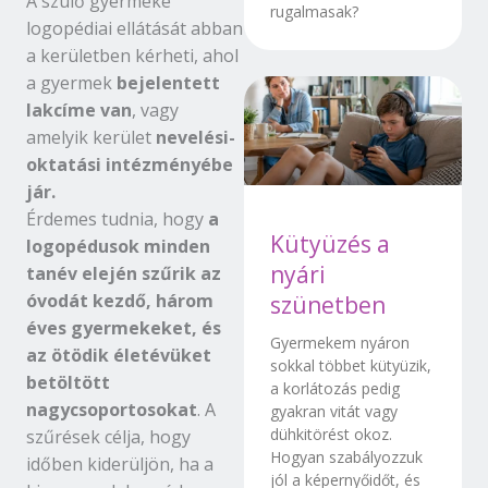
A szülő gyermeke
rugalmasak?
logopédiai ellátását abban
a kerületben kérheti, ahol
a gyermek
bejelentett
lakcíme van
, vagy
amelyik kerület
nevelési-
oktatási intézményébe
jár.
Érdemes tudnia, hogy
a
Kütyüzés a
logopédusok minden
nyári
tanév elején szűrik az
óvodát kezdő, három
szünetben
éves gyermekeket, és
Gyermekem nyáron
az ötödik életévüket
sokkal többet kütyüzik,
betöltött
a korlátozás pedig
nagycsoportosokat
. A
gyakran vitát vagy
dühkitörést okoz.
szűrések célja, hogy
Hogyan szabályozzuk
időben kiderüljön, ha a
jól a képernyőidőt, és