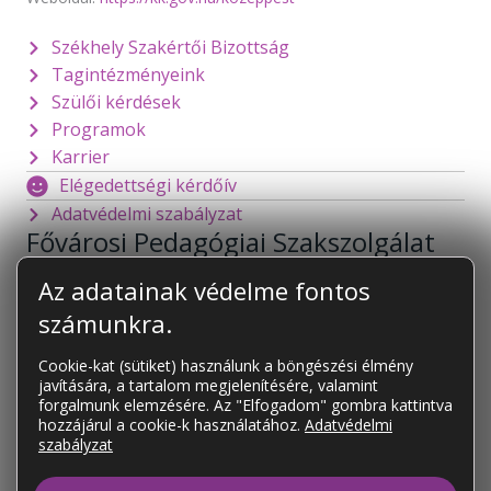
Székhely Szakértői Bizottság
Tagintézményeink
Szülői kérdések
Programok
Karrier
Elégedettségi kérdőív
Adatvédelmi szabályzat
Fővárosi Pedagógiai Szakszolgálat
1141 Budapest
Mogyoródi út 128.
Az adatainak védelme fontos
foigazgato@fpsz.net
számunkra.
OM azonosító:
101878
Cookie-kat (sütiket) használunk a böngészési élmény
javítására, a tartalom megjelenítésére, valamint
KAPCSOLAT
forgalmunk elemzésére. Az "Elfogadom" gombra kattintva
Tagintézményeink
hozzájárul a cookie-k használatához.
Adatvédelmi
szabályzat
Tagintézményeink elérhetőségei