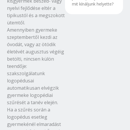
kisgyermek beszéd- vagy
mit kínáljunk helyette?
nyelvi fejlődése eltér a
tipikustól és a megszokott
ütemtől.
Amennyiben gyermeke
szeptembertől kezdi az
óvodát, vagy az ötödik
életévét augusztus végéig
betölti, nincsen külön
teendője:
szakszolgálatunk
logopédusai
automatikusan elvégzik
gyermeke logopédiai
szűrését a tanév elején.
Ha a szűrés során a
logopédus esetleg
gyermekénél elmaradást