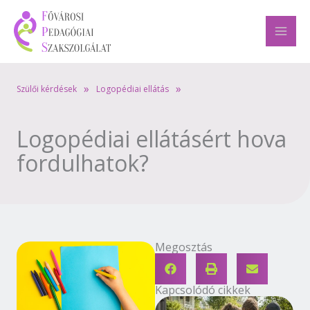
Skip
to
content
»
»
Szülői kérdések
Logopédiai ellátás
Logopédiai ellátásért hova
fordulhatok?
Megosztás
Kapcsolódó cikkek