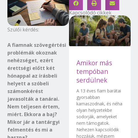
Kapcsolódó cikkek
Szülői kérdés:
A fiamnak szövegértési
problémák okoznak
nehézséget, ezért
Amikor más
érettségi előtt két
tempóban
hónappal az írásbeli
serdülnek
helyett a szóbeli
számonkérést
A 13 éves fiam barátai
gyorsabban
javasolták a tanárai.
kamaszodnak, és néha
Nem teljesen értem,
olyan helyzetekbe
miért. Ekkora a baj?
sodorják, amelyeket
Mikor jár a tantárgyi
nem támogatok.
felmentés és mi a
Nehezen kapcsolódik
hozzájuk, mégsem
haszna?