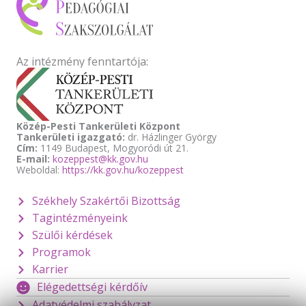
Az intézmény fenntartója:
Közép-Pesti Tankerületi Központ
Tankerületi igazgató:
dr. Házlinger György
Cím:
1149 Budapest, Mogyoródi út 21.
E-mail:
kozeppest@kk.gov.hu
Weboldal:
https://kk.gov.hu/kozeppest
Székhely Szakértői Bizottság
Tagintézményeink
Szülői kérdések
Programok
Karrier
Elégedettségi kérdőív
Adatvédelmi szabályzat