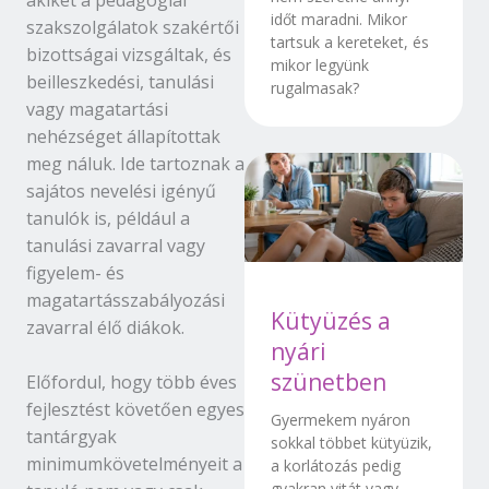
időt maradni. Mikor
szakszolgálatok szakértői
tartsuk a kereteket, és
bizottságai vizsgáltak, és
mikor legyünk
beilleszkedési, tanulási
rugalmasak?
vagy magatartási
nehézséget állapítottak
meg náluk. Ide tartoznak a
sajátos nevelési igényű
tanulók is, például a
tanulási zavarral vagy
figyelem- és
magatartásszabályozási
Kütyüzés a
zavarral élő diákok.
nyári
szünetben
Előfordul, hogy több éves
fejlesztést követően egyes
Gyermekem nyáron
tantárgyak
sokkal többet kütyüzik,
minimumkövetelményeit a
a korlátozás pedig
gyakran vitát vagy