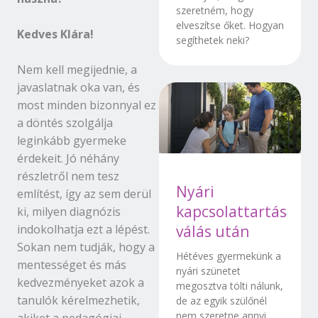
szeretném, hogy
elveszítse őket. Hogyan
Kedves Klára!
segíthetek neki?
Nem kell megijednie, a
javaslatnak oka van, és
most minden bizonnyal ez
a döntés szolgálja
leginkább gyermeke
érdekeit. Jó néhány
részletről nem tesz
Nyári
említést, így az sem derül
kapcsolattartás
ki, milyen diagnózis
indokolhatja ezt a lépést.
válás után
Sokan nem tudják, hogy a
Hétéves gyermekünk a
mentességet és más
nyári szünetet
kedvezményeket azok a
megosztva tölti nálunk,
tanulók kérelmezhetik,
de az egyik szülőnél
nem szeretne annyi
akiket a pedagógiai