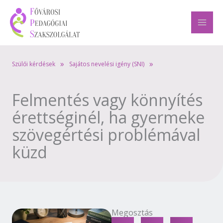
Skip
to
content
»
»
Szülői kérdések
Sajátos nevelési igény (SNI)
Felmentés vagy könnyítés
érettséginél, ha gyermeke
szövegértési problémával
küzd
Megosztás