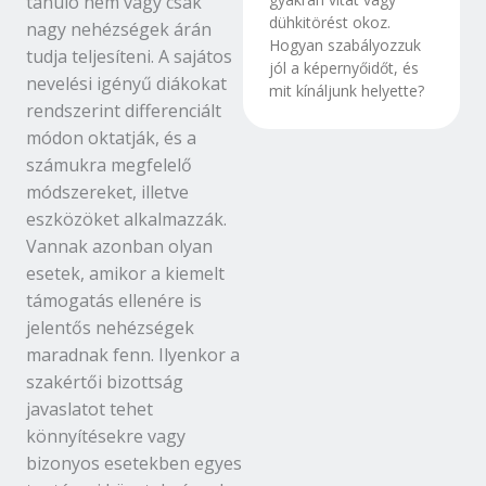
tanuló nem vagy csak
dühkitörést okoz.
nagy nehézségek árán
Hogyan szabályozzuk
tudja teljesíteni. A sajátos
jól a képernyőidőt, és
nevelési igényű diákokat
mit kínáljunk helyette?
rendszerint differenciált
módon oktatják, és a
számukra megfelelő
módszereket, illetve
eszközöket alkalmazzák.
Vannak azonban olyan
esetek, amikor a kiemelt
támogatás ellenére is
jelentős nehézségek
maradnak fenn. Ilyenkor a
szakértői bizottság
javaslatot tehet
könnyítésekre vagy
bizonyos esetekben egyes