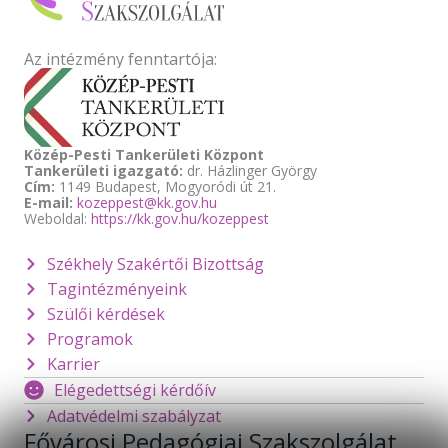
Az intézmény fenntartója:
Közép-Pesti Tankerületi Központ
Tankerületi igazgató:
dr. Házlinger György
Cím:
1149 Budapest, Mogyoródi út 21.
E-mail:
kozeppest@kk.gov.hu
Weboldal:
https://kk.gov.hu/kozeppest
Székhely Szakértői Bizottság
Tagintézményeink
Szülői kérdések
Programok
Karrier
Elégedettségi kérdőív
Adatvédelmi szabályzat
Fővárosi Pedagógiai Szakszolgálat