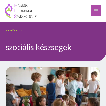
Skip
to
content
Kezdőlap
»
szociális készségek