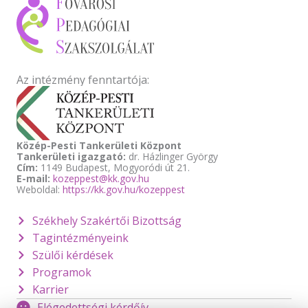
Az intézmény fenntartója:
Közép-Pesti Tankerületi Központ
Tankerületi igazgató:
dr. Házlinger György
Cím:
1149 Budapest, Mogyoródi út 21.
E-mail:
kozeppest@kk.gov.hu
Weboldal:
https://kk.gov.hu/kozeppest
Székhely Szakértői Bizottság
Tagintézményeink
Szülői kérdések
Programok
Karrier
Elégedettségi kérdőív