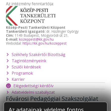
Az intézmény fenntartója:
Közép-Pesti Tankerületi Központ
Tankerületi igazgató:
dr. Házlinger György
Cím:
1149 Budapest, Mogyoródi út 21.
E-mail:
kozeppest@kk.gov.hu
Weboldal:
https://kk.gov.hu/kozeppest
Székhely Szakértői Bizottság
Tagintézményeink
Szülői kérdések
Programok
Karrier
Elégedettségi kérdőív
Adatvédelmi szabályzat
Fővárosi Pedagógiai Szakszolgálat
1141 Budapest
Mogyoródi út 128.
Az adatainak védelme fontos