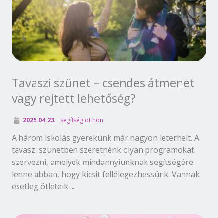
Tavaszi szünet – csendes átmenet
vagy rejtett lehetőség?
2025.04.23.
segítség otthon
A három iskolás gyerekünk már nagyon leterhelt. A
tavaszi szünetben szeretnénk olyan programokat
szervezni, amelyek mindannyiunknak segítségére
lenne abban, hogy kicsit fellélegezhessünk. Vannak
esetleg ötleteik ...