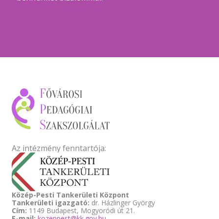
Az intézmény fenntartója:
Közép-Pesti Tankerületi Központ
Tankerületi igazgató:
dr. Házlinger György
Cím:
1149 Budapest, Mogyoródi út 21.
E-mail:
kozeppest@kk.gov.hu