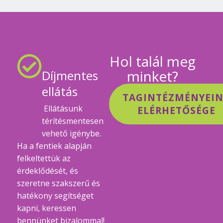
Hol talál meg
minket?
Díjmentes
ellátás
TAGINTÉZMÉNYEI
Ellátásunk
ELÉRHETŐSÉGE
térítésmentesen
vehető igénybe.
Ha a fentiek alapján
felkeltettük az
érdeklődését, és
szeretne szakszerű és
hatékony segítséget
kapni, keressen
bennünket bizalommal!