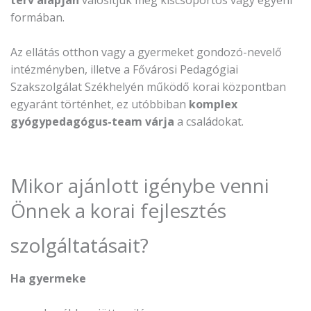
terv alapján
valósítjuk meg kiscsoportos vagy egyéni
formában.
Az ellátás otthon vagy a gyermeket gondozó-nevelő
intézményben, illetve a Fővárosi Pedagógiai
Szakszolgálat Székhelyén működő korai központban
egyaránt történhet, ez utóbbiban
komplex
gyógypedagógus-team várja
a családokat.
Mikor ajánlott igénybe venni
Önnek a korai fejlesztés
szolgáltatásait?
Ha gyermeke