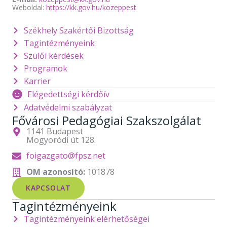
Weboldal:
https://kk.gov.hu/kozeppest
Székhely Szakértői Bizottság
Tagintézményeink
Szülői kérdések
Programok
Karrier
Elégedettségi kérdőív
Adatvédelmi szabályzat
Fővárosi Pedagógiai Szakszolgálat
1141 Budapest
Mogyoródi út 128.
foigazgato@fpsz.net
OM azonosító:
101878
KAPCSOLAT
Tagintézményeink
Tagintézményeink elérhetőségei