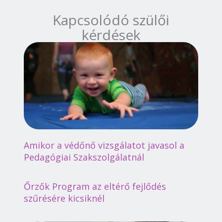
Kapcsolódó szülői
kérdések
Amikor a védőnő vizsgálatot javasol a
Pedagógiai Szakszolgálatnál
Őrzők Program az eltérő fejlődés
szűrésére kicsiknél