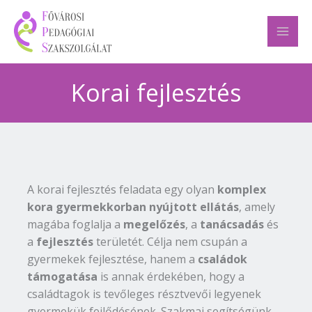
Skip
to
content
Korai fejlesztés
A korai fejlesztés feladata egy olyan
komplex
kora gyermekkorban nyújtott ellátás
, amely
magába foglalja a
megelőzés
, a
tanácsadás
és
a
fejlesztés
területét. Célja nem csupán a
gyermekek fejlesztése, hanem a
családok
támogatása
is annak érdekében, hogy a
családtagok is tevőleges résztvevői legyenek
gyermekük fejlődésének. Szakmai segítségünk