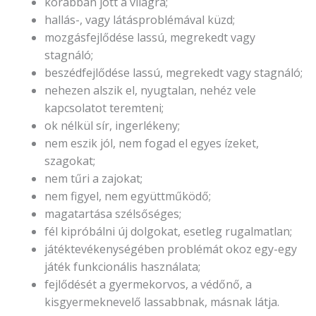
korábban jött a világra;
hallás-, vagy látásproblémával küzd;
mozgásfejlődése lassú, megrekedt vagy
stagnáló;
beszédfejlődése lassú, megrekedt vagy stagnáló;
nehezen alszik el, nyugtalan, nehéz vele
kapcsolatot teremteni;
ok nélkül sír, ingerlékeny;
nem eszik jól, nem fogad el egyes ízeket,
szagokat;
nem tűri a zajokat;
nem figyel, nem együttműködő;
magatartása szélsőséges;
fél kipróbálni új dolgokat, esetleg rugalmatlan;
játéktevékenységében problémát okoz egy-egy
játék funkcionális használata;
fejlődését a gyermekorvos, a védőnő, a
kisgyermeknevelő lassabbnak, másnak látja.