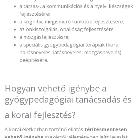
a társas-, a kommunikációs és a nyelvi készségek
fejlesztésére;
a kognitív, megismerő funkciók fejlesztésére;
az önkiszolgálás, önállóság fejlesztésére;
a mozgásfejlesztésre;
a speciális gyógypedagógiai terápiák (korai
hallásnevelés, látásnevelés, mozgásnevelés)
beépítésére.
Hogyan vehető igénybe a
gyógypedagógiai tanácsadás és
a korai fejlesztés?
A korai életkorban történő ellátás
térítésmentesen
vehető igénybe
szakértői véleményben leírt javaslat