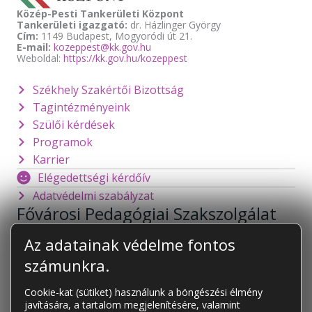
Közép-Pesti Tankerületi Központ
Tankerületi igazgató:
dr. Házlinger György
Cím:
1149 Budapest, Mogyoródi út 21.
E-mail:
kozeppest@kk.gov.hu
Weboldal:
https://kk.gov.hu/kozeppest
Székhely Szakértői Bizottság
Tagintézményeink
Szülői kérdések
Programok
Karrier
Elégedettségi kérdőív
Adatvédelmi szabályzat
Fővárosi Pedagógiai Szakszolgálat
1141 Budapest
Mogyoródi út 128.
Az adatainak védelme fontos
foigazgato@fpsz.net
számunkra.
OM azonosító:
101878
Cookie-kat (sütiket) használunk a böngészési élmény
javítására, a tartalom megjelenítésére, valamint
KAPCSOLAT