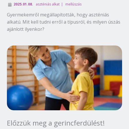
2025.01.08.
aszténiás alkat
mellúszás
Gyermekemről megállapították, hogy aszténiás
alkatú. Mit kell tudni erről a típusról, és milyen úszás
ajánlott ilyenkor?
Előzzük meg a gerincferdülést!