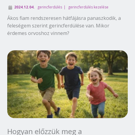
2024.12.04.
gerincferdülés
gerincferdülés kezelése
Ákos fiam rendszeresen hátfájásra panaszkodik, a
feleségem szerint gerincferdülése van. Mikor
érdemes orvoshoz vinnem?
Hogyan előzzük meg a