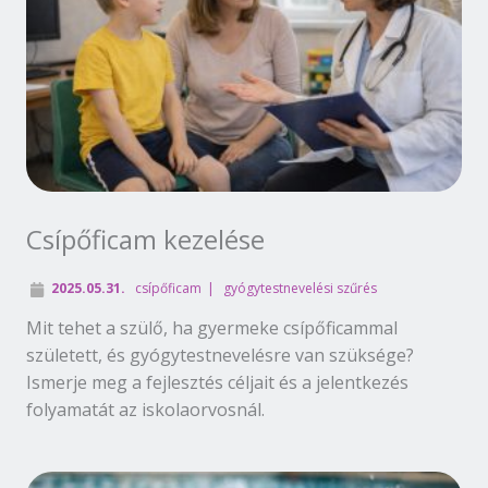
Csípőficam kezelése
2025.05.31.
csípőficam
gyógytestnevelési szűrés
Mit tehet a szülő, ha gyermeke csípőficammal
született, és gyógytestnevelésre van szüksége?
Ismerje meg a fejlesztés céljait és a jelentkezés
folyamatát az iskolaorvosnál.