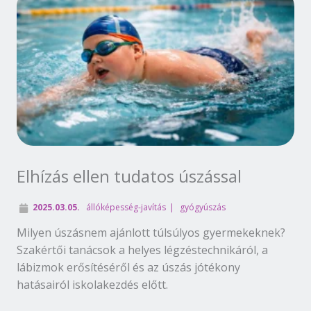
Elhízás ellen tudatos úszással
2025.03.05.
állóképesség-javítás
gyógyúszás
Milyen úszásnem ajánlott túlsúlyos gyermekeknek?
Szakértői tanácsok a helyes légzéstechnikáról, a
lábizmok erősítéséről és az úszás jótékony
hatásairól iskolakezdés előtt.