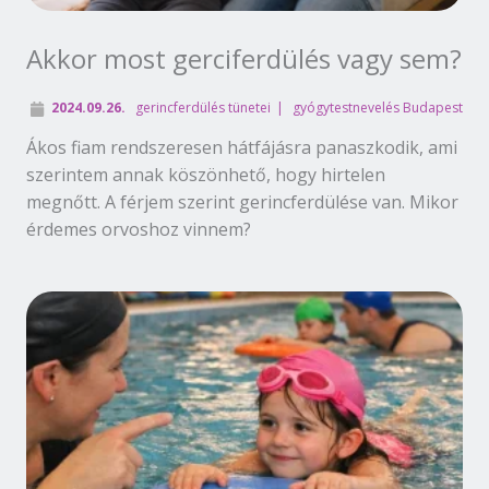
Akkor most gerciferdülés vagy sem?
2024.09.26.
gerincferdülés tünetei
gyógytestnevelés Budapest
Ákos fiam rendszeresen hátfájásra panaszkodik, ami
szerintem annak köszönhető, hogy hirtelen
megnőtt. A férjem szerint gerincferdülése van. Mikor
érdemes orvoshoz vinnem?