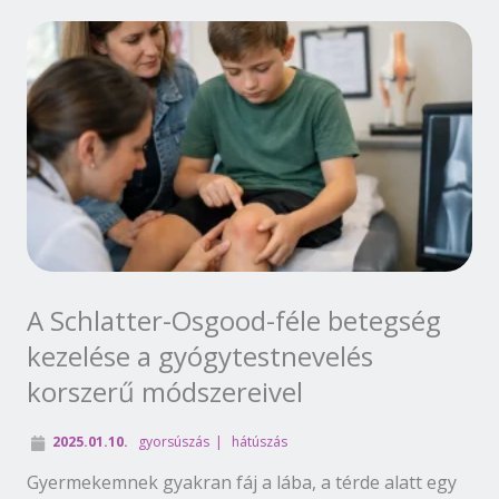
A Schlatter-Osgood-féle betegség
kezelése a gyógytestnevelés
korszerű módszereivel
2025.01.10.
gyorsúszás
hátúszás
Gyermekemnek gyakran fáj a lába, a térde alatt egy