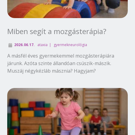
Miben segít a mozgásterápia?
2026.06.17.
ataxia
gyermekneurológia
A másfél éves gyermekemmel mozgásterápiára
járunk. Azóta szinte állandóan csúszik-mászik.
Muszáj négykézláb másznia? Hagyjam?