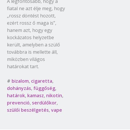
A legfontosabb, hogy a
fiatal ne azt élje meg, hogy
„rossz döntést hozott,
ezért rossz ő maga is”,
hanem azt, hogy egy
kockázatos helyzetbe
került, amelyben a szülő
továbbra is mellette áll,
miközben világos
határokat tart.
#
bizalom
,
cigaretta
,
dohányzás
,
függőség
,
határok
,
kamasz
,
nikotin
,
prevenció
,
serdülőkor
,
szülői beszélgetés
,
vape