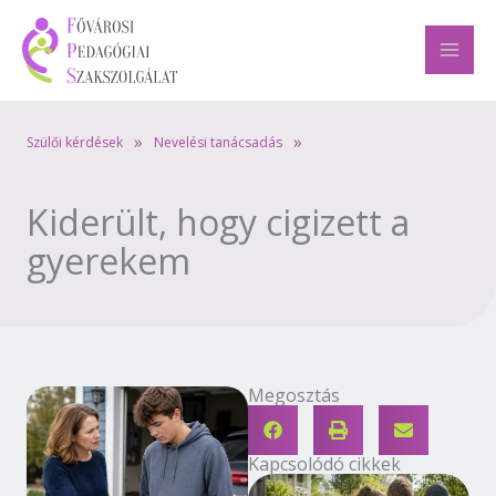
Skip
to
content
»
»
Szülői kérdések
Nevelési tanácsadás
Kiderült, hogy cigizett a
gyerekem
Megosztás
Kapcsolódó cikkek