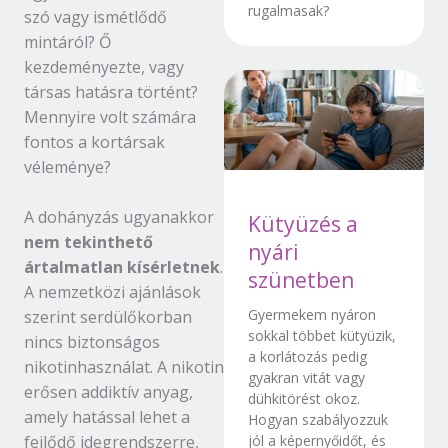
rugalmasak?
szó vagy ismétlődő
mintáról? Ő
kezdeményezte, vagy
társas hatásra történt?
Mennyire volt számára
fontos a kortársak
véleménye?
A dohányzás ugyanakkor
Kütyüzés a
nem tekinthető
nyári
ártalmatlan kísérletnek
.
szünetben
A nemzetközi ajánlások
Gyermekem nyáron
szerint serdülőkorban
sokkal többet kütyüzik,
nincs biztonságos
a korlátozás pedig
nikotinhasználat. A nikotin
gyakran vitát vagy
erősen addiktív anyag,
dühkitörést okoz.
amely hatással lehet a
Hogyan szabályozzuk
fejlődő idegrendszerre,
jól a képernyőidőt, és