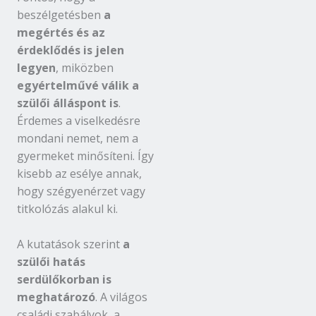
beszélgetésben
a
megértés és az
érdeklődés is jelen
legyen
, miközben
egyértelművé válik a
szülői álláspont is
.
Érdemes a viselkedésre
mondani nemet, nem a
gyermeket minősíteni. Így
kisebb az esélye annak,
hogy szégyenérzet vagy
titkolózás alakul ki.
A kutatások szerint
a
szülői hatás
serdülőkorban is
meghatározó
. A világos
családi szabályok, a