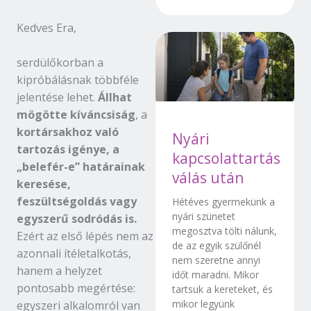
Kedves Era,
serdülőkorban a
kipróbálásnak többféle
jelentése lehet.
Állhat
mögötte kíváncsiság
, a
kortársakhoz való
Nyári
tartozás igénye, a
kapcsolattartás
„belefér-e” határainak
válás után
keresése,
feszültségoldás vagy
Hétéves gyermekünk a
nyári szünetet
egyszerű sodródás is.
megosztva tölti nálunk,
Ezért az első lépés nem az
de az egyik szülőnél
azonnali ítéletalkotás,
nem szeretne annyi
hanem a helyzet
időt maradni. Mikor
pontosabb megértése:
tartsuk a kereteket, és
mikor legyünk
egyszeri alkalomról van