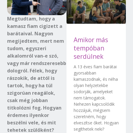
Megtudtam, hogy a
kamasz fiam cigizett a
barátaival. Nagyon
Amikor más
megijedtem, mert nem
tempóban
tudom, egyszeri
serdülnek
alkalomról van-e szó,
vagy már rendszeresebb
A 13 éves fiam barátai
dologról. Félek, hogy
gyorsabban
rászokik, de attól is
kamaszodnak, és néha
tartok, hogy ha túl
olyan helyzetekbe
sodorják, amelyeket
szigorúan reagálok,
nem támogatok.
csak még jobban
Nehezen kapcsolódik
titkolózni fog. Hogyan
hozzájuk, mégsem
érdemes ilyenkor
szeretném, hogy
beszélni vele, és mit
elveszítse őket. Hogyan
segíthetek neki?
tehetek szülőként?