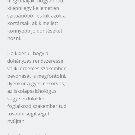
megkínálják, hogyan tud
kilépni egy kellemetlen
szituációból, és kik azok a
kortársak, akik mellett
könnyebb jó döntéseket
hozni.
Ha kiderül, hogy a
dohányzás rendszeressé
válik, érdemes szakember
bevonását is megfontolni.
Ilyenkor a gyermekorvos,
az iskolapszichológus
vagy serdülőkkel
foglalkozó szakember tud
további segítséget
nyújtani.