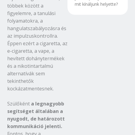
mit kínáljunk helyette?
többek között a
figyelemre, a tanulási
folyamatokra, a
hangulatszabályozásra és
az impulzuskontrollra.
Éppen ezért a cigaretta, az
e-cigaretta, a vape, a
hevített dohánytermékek
és a nikotintartalmú
alternatívák sem
tekinthetők
kockázatmentesnek.
Szülőként
a legnagyobb
segítséget általában a
nyugodt, de határozott
kommunikáció jelenti.
Fontos, hogy a