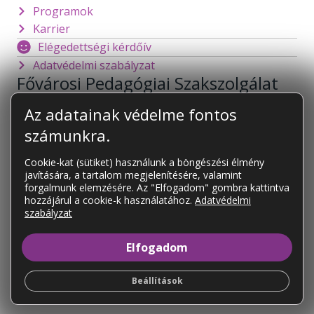
Programok
Karrier
Elégedettségi kérdőív
Adatvédelmi szabályzat
Fővárosi Pedagógiai Szakszolgálat
1141 Budapest
Mogyoródi út 128.
Az adatainak védelme fontos
foigazgato@fpsz.net
számunkra.
OM azonosító:
101878
Cookie-kat (sütiket) használunk a böngészési élmény
javítására, a tartalom megjelenítésére, valamint
KAPCSOLAT
forgalmunk elemzésére. Az "Elfogadom" gombra kattintva
Tagintézményeink
hozzájárul a cookie-k használatához.
Adatvédelmi
szabályzat
Tagintézményeink elérhetőségei
Elfogadom
Beállítások