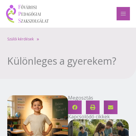
Skip
to
content
»
Szülői kérdések
Különleges a gyerekem?
Megosztás
Kapcsolódó cikkek