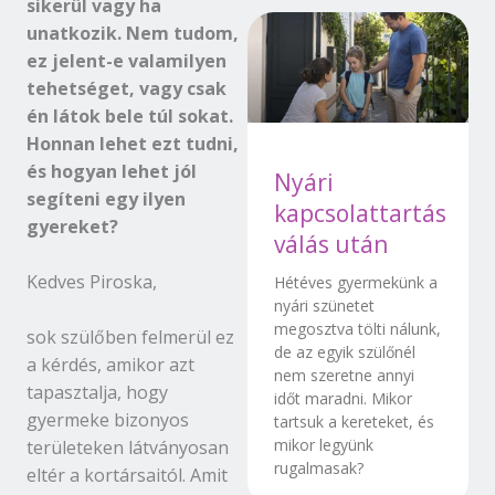
sikerül vagy ha
unatkozik. Nem tudom,
ez jelent-e valamilyen
tehetséget, vagy csak
én látok bele túl sokat.
Honnan lehet ezt tudni,
és hogyan lehet jól
Nyári
segíteni egy ilyen
kapcsolattartás
gyereket?
válás után
Kedves Piroska,
Hétéves gyermekünk a
nyári szünetet
megosztva tölti nálunk,
sok szülőben felmerül ez
de az egyik szülőnél
a kérdés, amikor azt
nem szeretne annyi
tapasztalja, hogy
időt maradni. Mikor
gyermeke bizonyos
tartsuk a kereteket, és
mikor legyünk
területeken látványosan
rugalmasak?
eltér a kortársaitól. Amit