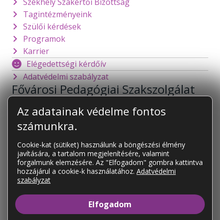
Székhely Szakértői Bizottság
Tagintézményeink
Szülői kérdések
Programok
Karrier
Elégedettségi kérdőív
Adatvédelmi szabályzat
Fővárosi Pedagógiai Szakszolgálat
1141 Budapest
Mogyoródi út 128.
Az adatainak védelme fontos
foigazgato@fpsz.net
számunkra.
OM azonosító:
101878
Cookie-kat (sütiket) használunk a böngészési élmény
javítására, a tartalom megjelenítésére, valamint
KAPCSOLAT
forgalmunk elemzésére. Az "Elfogadom" gombra kattintva
Tagintézményeink
hozzájárul a cookie-k használatához.
Adatvédelmi
szabályzat
Tagintézményeink elérhetőségei
Elfogadom