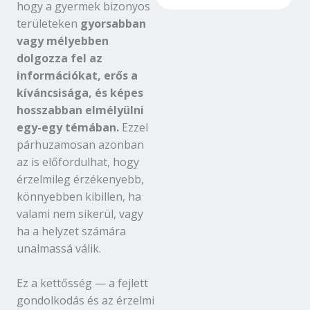
hogy a gyermek bizonyos
területeken
gyorsabban
vagy mélyebben
dolgozza fel az
információkat, erős a
kíváncsisága, és képes
hosszabban elmélyülni
egy-egy témában.
Ezzel
párhuzamosan azonban
az is előfordulhat, hogy
érzelmileg érzékenyebb,
könnyebben kibillen, ha
valami nem sikerül, vagy
ha a helyzet számára
unalmassá válik.
Ez a kettősség — a fejlett
gondolkodás és az érzelmi