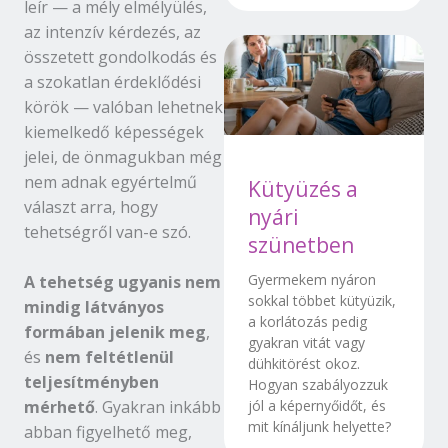
leír — a mély elmélyülés,
az intenzív kérdezés, az
összetett gondolkodás és
a szokatlan érdeklődési
körök — valóban lehetnek
kiemelkedő képességek
jelei, de önmagukban még
nem adnak egyértelmű
Kütyüzés a
választ arra, hogy
nyári
tehetségről van-e szó.
szünetben
Gyermekem nyáron
A tehetség ugyanis nem
sokkal többet kütyüzik,
mindig látványos
a korlátozás pedig
formában jelenik meg
,
gyakran vitát vagy
és
nem feltétlenül
dühkitörést okoz.
teljesítményben
Hogyan szabályozzuk
mérhető
. Gyakran inkább
jól a képernyőidőt, és
mit kínáljunk helyette?
abban figyelhető meg,