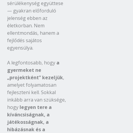
sérülékenység együttese
— gyakran előforduló
jelenség ebben az
életkorban. Nem
ellentmondás, hanem a
fejlődés sajátos
egyensúlya.
A legfontosabb, hogy
a
gyermeket ne
„projektként” kezeljük
,
amelyet folyamatosan
fejleszteni kell. Sokkal
inkább arra van szüksége,
hogy
legyen tere a
kíváncsiságnak, a
játékosságnak, a
hibázásnak és a