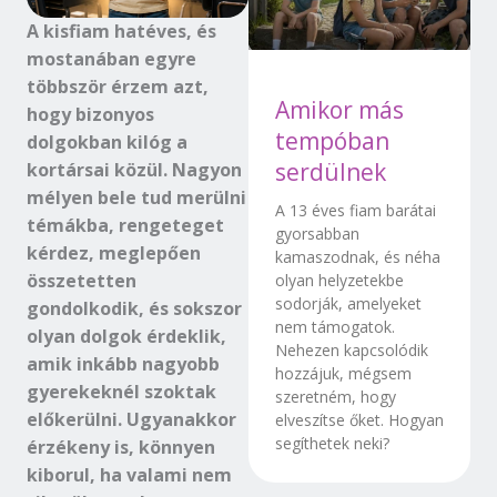
A kisfiam hatéves, és
mostanában egyre
többször érzem azt,
Amikor más
hogy bizonyos
tempóban
dolgokban kilóg a
serdülnek
kortársai közül. Nagyon
mélyen bele tud merülni
A 13 éves fiam barátai
témákba, rengeteget
gyorsabban
kérdez, meglepően
kamaszodnak, és néha
összetetten
olyan helyzetekbe
sodorják, amelyeket
gondolkodik, és sokszor
nem támogatok.
olyan dolgok érdeklik,
Nehezen kapcsolódik
amik inkább nagyobb
hozzájuk, mégsem
gyerekeknél szoktak
szeretném, hogy
előkerülni. Ugyanakkor
elveszítse őket. Hogyan
segíthetek neki?
érzékeny is, könnyen
kiborul, ha valami nem