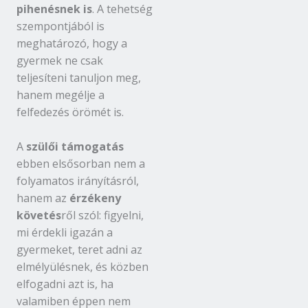
pihenésnek is
. A tehetség
szempontjából is
meghatározó, hogy a
gyermek ne csak
teljesíteni tanuljon meg,
hanem megélje a
felfedezés örömét is.
A
szülői támogatás
ebben elsősorban nem a
folyamatos irányításról,
hanem az
érzékeny
követés
ről szól: figyelni,
mi érdekli igazán a
gyermeket, teret adni az
elmélyülésnek, és közben
elfogadni azt is, ha
valamiben éppen nem