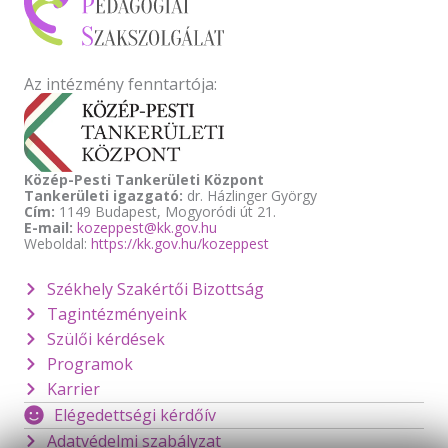
Az intézmény fenntartója:
Közép-Pesti Tankerületi Központ
Tankerületi igazgató:
dr. Házlinger György
Cím:
1149 Budapest, Mogyoródi út 21.
E-mail:
kozeppest@kk.gov.hu
Weboldal:
https://kk.gov.hu/kozeppest
Székhely Szakértői Bizottság
Tagintézményeink
Szülői kérdések
Programok
Karrier
Elégedettségi kérdőív
Adatvédelmi szabályzat