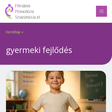
Skip
to
content
Kezdőlap
»
gyermeki fejlődés