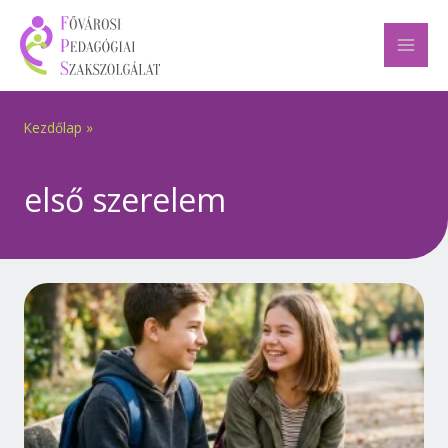
Skip
to
content
Kezdőlap
»
első szerelem