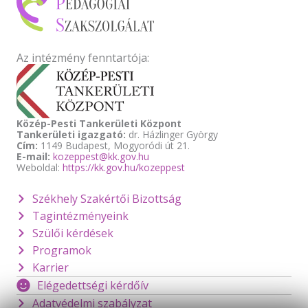
Az intézmény fenntartója:
Közép-Pesti Tankerületi Központ
Tankerületi igazgató:
dr. Házlinger György
Cím:
1149 Budapest, Mogyoródi út 21.
E-mail:
kozeppest@kk.gov.hu
Weboldal:
https://kk.gov.hu/kozeppest
Székhely Szakértői Bizottság
Tagintézményeink
Szülői kérdések
Programok
Karrier
Elégedettségi kérdőív
Adatvédelmi szabályzat