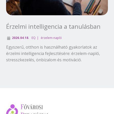
Érzelmi intelligencia a tanulásban
2026.04.18.
EQ
érzelem-napló
Egyszerű, otthon is használható gyakorlatok az
érzelmi intelligencia fejlesztésére: érzelem-napló,
stresszkezelés, önbizalom és motiváció.