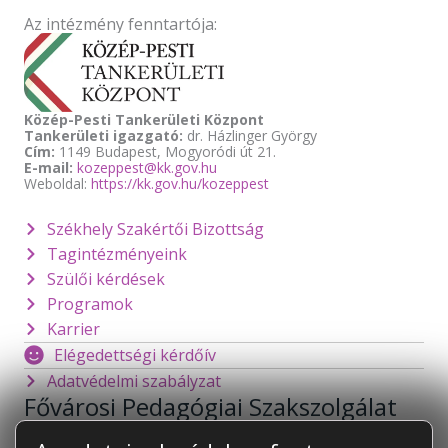
Az intézmény fenntartója:
Közép-Pesti Tankerületi Központ
Tankerületi igazgató:
dr. Házlinger György
Cím:
1149 Budapest, Mogyoródi út 21.
E-mail:
kozeppest@kk.gov.hu
Weboldal:
https://kk.gov.hu/kozeppest
Székhely Szakértői Bizottság
Tagintézményeink
Szülői kérdések
Programok
Karrier
Elégedettségi kérdőív
Adatvédelmi szabályzat
Fővárosi Pedagógiai Szakszolgálat
1141 Budapest
Mogyoródi út 128.