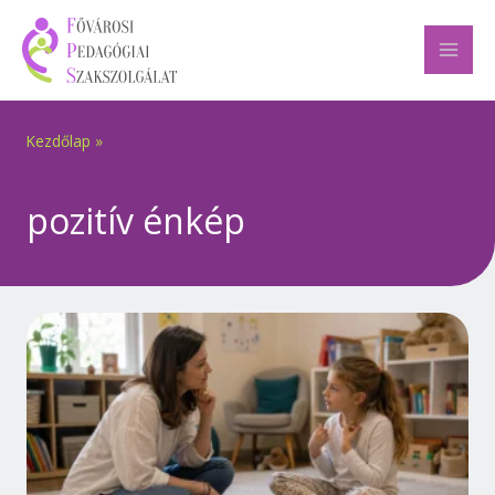
Skip
to
content
Kezdőlap
»
pozitív énkép