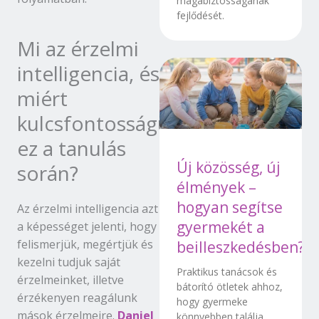
magabiztosságának
fejlődését.
Mi az érzelmi
intelligencia, és
miért
kulcsfontosságú
ez a tanulás
Új közösség, új
során?
élmények –
hogyan segítse
Az érzelmi intelligencia azt
gyermekét a
a képességet jelenti, hogy
felismerjük, megértjük és
beilleszkedésben?
kezelni tudjuk saját
Praktikus tanácsok és
érzelmeinket, illetve
bátorító ötletek ahhoz,
érzékenyen reagálunk
hogy gyermeke
mások érzelmeire.
Daniel
könnyebben találja