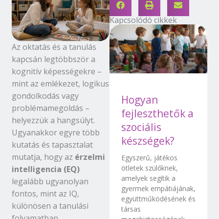
Kapcsolódó cikkek
Az oktatás és a tanulás
kapcsán legtöbbször a
kognitív képességekre –
mint az emlékezet, logikus
gondolkodás vagy
Hogyan
problémamegoldás –
fejleszthetők a
helyezzük a hangsúlyt.
szociális
Ugyanakkor egyre több
készségek?
kutatás és tapasztalat
mutatja, hogy az
érzelmi
Egyszerű, játékos
ötletek szülőknek,
intelligencia (EQ)
amelyek segítik a
legalább ugyanolyan
gyermek empátiájának,
fontos, mint az IQ,
együttműködésének és
különösen a tanulási
társas
folyamatban.