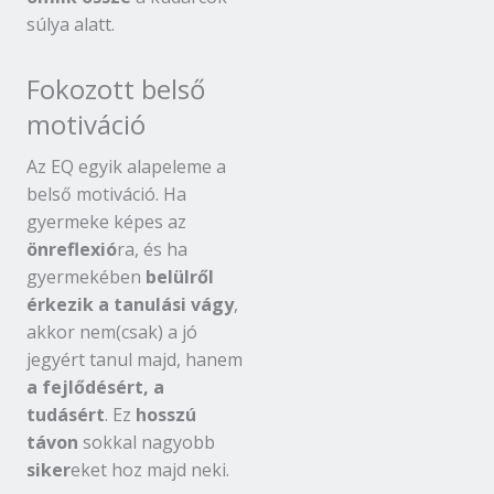
súlya alatt.
Fokozott belső
motiváció
Az EQ egyik alapeleme a
belső motiváció. Ha
gyermeke képes az
önreflexió
ra, és ha
gyermekében
belülről
érkezik a tanulási vágy
,
akkor nem(csak) a jó
jegyért tanul majd, hanem
a fejlődésért, a
tudásért
. Ez
hosszú
távon
sokkal nagyobb
siker
eket hoz majd neki.