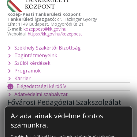
Közép-Pesti Tankerületi Központ
Tankerületi igazgató:
dr. Házlinger György
Cím:
1149 Budapest, Mogyoródi út 21.
E-mail:
kozeppest@kk.gov.hu
Weboldal:
https://kk.gov.hu/kozeppest
Székhely Szakértői Bizottság
Tagintézményeink
Szülői kérdések
Programok
Karrier
Elégedettségi kérdőív
Adatvédelmi szabályzat
Fővárosi Pedagógiai Szakszolgálat
1141 Budapest
Mogyoródi út 128.
Az adatainak védelme fontos
foigazgato@fpsz.net
számunkra.
OM azonosító:
101878
Cookie-kat (sütiket) használunk a böngészési élmény