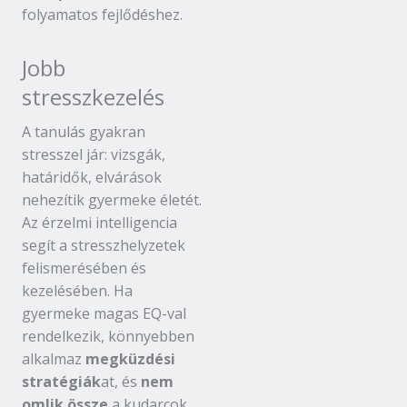
folyamatos fejlődéshez.
Jobb
stresszkezelés
A tanulás gyakran
stresszel jár: vizsgák,
határidők, elvárások
nehezítik gyermeke életét.
Az érzelmi intelligencia
segít a stresszhelyzetek
felismerésében és
kezelésében. Ha
gyermeke magas EQ-val
rendelkezik, könnyebben
alkalmaz
megküzdési
stratégiák
at, és
nem
omlik össze
a kudarcok