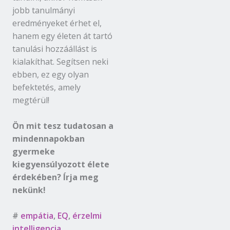
jobb tanulmányi
eredményeket érhet el,
hanem egy életen át tartó
tanulási hozzáállást is
kialakíthat. Segítsen neki
ebben, ez egy olyan
befektetés, amely
megtérül!
Ön mit tesz tudatosan a
mindennapokban
gyermeke
kiegyensúlyozott élete
érdekében? Írja meg
nekünk!
#
empátia
,
EQ
,
érzelmi
intelligencia
,