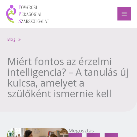
Skip
to
content
»
Blog
Miért fontos az érzelmi
intelligencia? – A tanulás új
kulcsa, amelyet a
szülőként ismernie kell
Megosztás