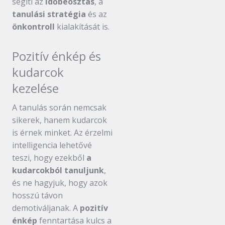
segíti az
időbeosztás
, a
tanulási stratégia
és az
önkontroll
kialakítását is.
Pozitív énkép és
kudarcok
kezelése
A tanulás során nemcsak
sikerek, hanem kudarcok
is érnek minket. Az érzelmi
intelligencia lehetővé
teszi, hogy ezekből
a
kudarcokból tanuljunk
,
és ne hagyjuk, hogy azok
hosszú távon
demotiváljanak. A
pozitív
énkép
fenntartása kulcs a