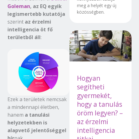
meg a helyét egy új
Goleman
, az EQ egyik
közösségben.
legismertebb kutatója
szerint
az érzelmi
intelligencia öt fő
területből áll
:
Hogyan
segítheti
gyermekét,
Ezek a területek nemcsak
hogy a tanulás
a mindennapi életben,
öröm legyen? –
hanem
a tanulási
az érzelmi
helyzetekben is
intelligencia
alapvető jelentőséggel
bír
nak.