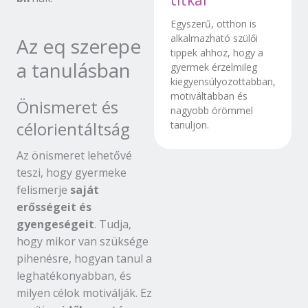
titkai
Egyszerű, otthon is
alkalmazható szülői
Az eq szerepe
tippek ahhoz, hogy a
a tanulásban
gyermek érzelmileg
kiegyensúlyozottabban,
motiváltabban és
Önismeret és
nagyobb örömmel
célorientáltság
tanuljon.
Az önismeret lehetővé
teszi, hogy gyermeke
felismerje
saját
erősségeit és
gyengeségeit
. Tudja,
hogy mikor van szüksége
pihenésre, hogyan tanul a
leghatékonyabban, és
milyen célok motiválják. Ez