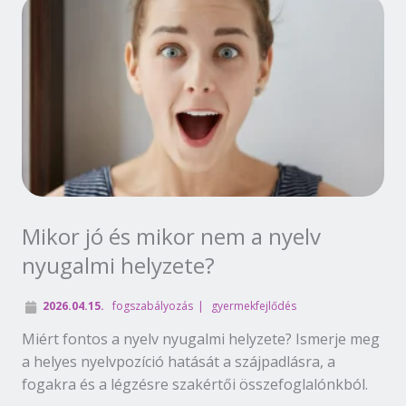
Mikor jó és mikor nem a nyelv
nyugalmi helyzete?
2026.04.15.
fogszabályozás
gyermekfejlődés
Miért fontos a nyelv nyugalmi helyzete? Ismerje meg
a helyes nyelvpozíció hatását a szájpadlásra, a
fogakra és a légzésre szakértői összefoglalónkból.