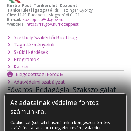
Közép-Pesti Tankerületi Központ
Tankerületi igazgató:
dr. Házlinger György
Cím:
1149 Budapest, Mogyoródi út 21.
E-mail:
kozeppest@kk.gov.hu
Weboldal:
https://kk.gov.hu/kozeppest
Székhely Szakértői Bizottság
Tagintézményeink
Szülői kérdések
Programok
Karrier
Elégedettségi kérdőív
Adatvédelmi szabályzat
Fővárosi Pedagógiai Szakszolgálat
1141 Budapest
Mogyoródi út 128.
Az adatainak védelme fontos
foigazgato@fpsz.net
számunkra.
OM azonosító:
101878
Cookie-kat (sütiket) használunk a böngészési élmény
javítására, a tartalom megjelenítésére, valamint
KAPCSOLAT