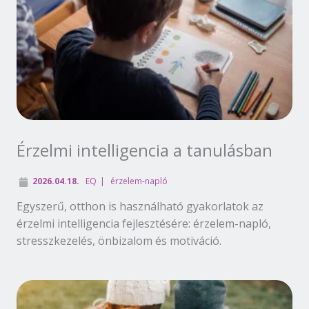
Érzelmi intelligencia a tanulásban
2026.04.18.
EQ
érzelem-napló
Egyszerű, otthon is használható gyakorlatok az
érzelmi intelligencia fejlesztésére: érzelem-napló,
stresszkezelés, önbizalom és motiváció.