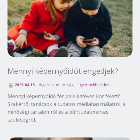
Mennyi képernyőidőt engedjek?
2026.04.15.
digitális tudatosság
gyermekfejlődés
Mennyi képernyőidő fér bele kétéves kor felett?
Szakértői tanácsok a tudatos médiahasználatról, a
minőségi tartalomról és a bűntudatmentes
szülőségről.