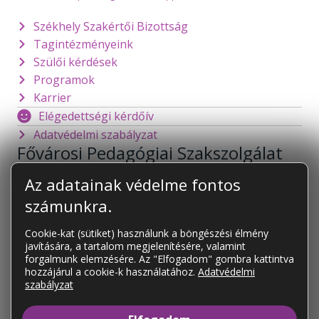
Székhely Szakértői Bizottság
Tagintézményeink
Szülői kérdések
Programok
Karrier
Elégedettségi kérdőív
Adatvédelmi szabályzat
Fővárosi Pedagógiai Szakszolgálat
1141 Budapest
Mogyoródi út 128.
Az adatainak védelme fontos
foigazgato@fpsz.net
számunkra.
OM azonosító:
101878
Cookie-kat (sütiket) használunk a böngészési élmény
javítására, a tartalom megjelenítésére, valamint
KAPCSOLAT
forgalmunk elemzésére. Az "Elfogadom" gombra kattintva
Tagintézményeink
hozzájárul a cookie-k használatához.
Adatvédelmi
szabályzat
Tagintézményeink elérhetőségei