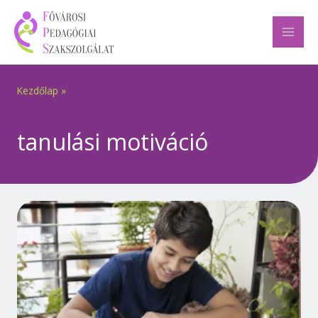
Skip
to
content
Kezdőlap
»
tanulási motiváció