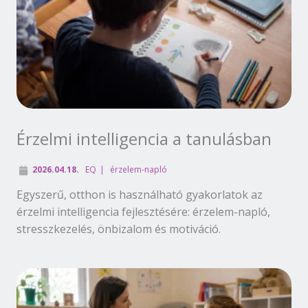
Érzelmi intelligencia a tanulásban
2026.04.18.
EQ
érzelem-napló
Egyszerű, otthon is használható gyakorlatok az
érzelmi intelligencia fejlesztésére: érzelem-napló,
stresszkezelés, önbizalom és motiváció.