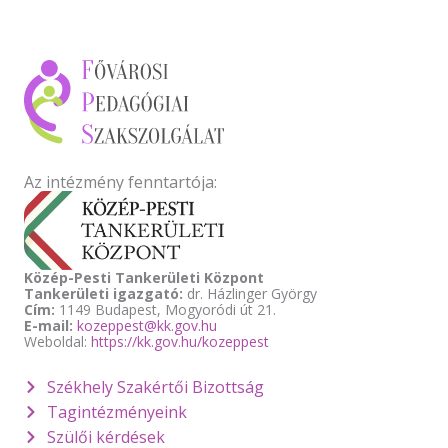
Az intézmény fenntartója:
Közép-Pesti Tankerületi Központ
Tankerületi igazgató:
dr. Házlinger György
Cím:
1149 Budapest, Mogyoródi út 21.
E-mail:
kozeppest@kk.gov.hu
Weboldal:
https://kk.gov.hu/kozeppest
Székhely Szakértői Bizottság
Tagintézményeink
Szülői kérdések