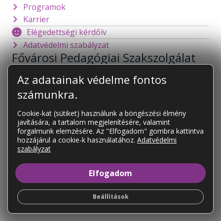
Programok
Karrier
Elégedettségi kérdőív
Adatvédelmi szabályzat
Fővárosi Pedagógiai Szakszolgálat
1141 Budapest
Mogyoródi út 128.
Az adatainak védelme fontos
foigazgato@fpsz.net
számunkra.
OM azonosító:
101878
Cookie-kat (sütiket) használunk a böngészési élmény
javítására, a tartalom megjelenítésére, valamint
KAPCSOLAT
forgalmunk elemzésére. Az "Elfogadom" gombra kattintva
Tagintézményeink
hozzájárul a cookie-k használatához.
Adatvédelmi
szabályzat
Tagintézményeink elérhetőségei
Elfogadom
Beállítások