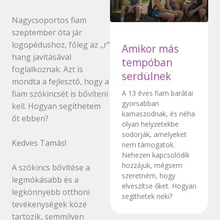
Nagycsoportos fiam
szeptember óta jár
logopédushoz, főleg az „r”
Amikor más
hang javításával
tempóban
foglalkoznak. Azt is
serdülnek
mondta a fejlesztő, hogy a
fiam szókincsét is bővíteni
A 13 éves fiam barátai
gyorsabban
kell. Hogyan segíthetem
kamaszodnak, és néha
őt ebben?
olyan helyzetekbe
sodorják, amelyeket
Kedves Tamás!
nem támogatok.
Nehezen kapcsolódik
hozzájuk, mégsem
A szókincs bővítése a
szeretném, hogy
legmókásabb és a
elveszítse őket. Hogyan
legkönnyebb otthoni
segíthetek neki?
tevékenységek közé
tartozik, semmilyen