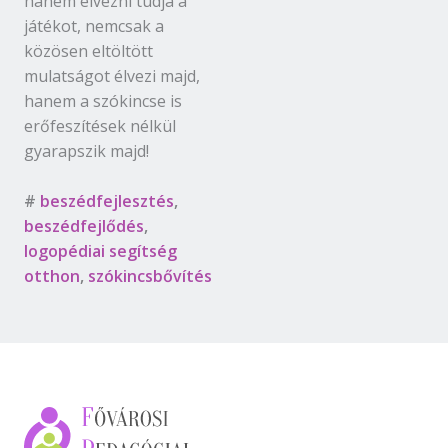
hanem élvezni tudja a
játékot, nemcsak a
közösen eltöltött
mulatságot élvezi majd,
hanem a szókincse is
erőfeszítések nélkül
gyarapszik majd!
#
beszédfejlesztés
,
beszédfejlődés
,
logopédiai segítség
otthon
,
szókincsbővítés