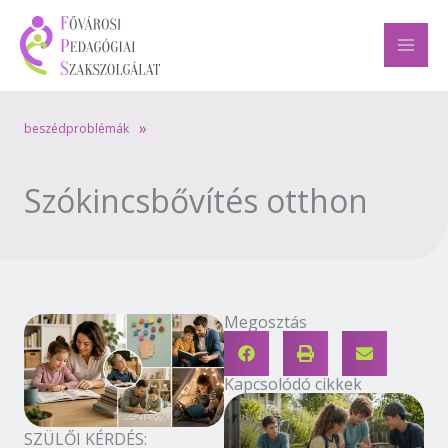
Skip
to
content
»
beszédproblémák
Szókincsbővítés otthon
Megosztás
Kapcsolódó cikkek
SZÜLŐI KÉRDÉS: