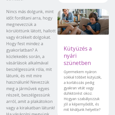
Nincs más dolgunk, mint
időt fordítani arra, hogy
megnevezzük a
körülöttünk látott, hallott
vagy érzékelt dolgokat.
Hogy fest mindez a
Kütyüzés a
gyakorlatban? A
nyári
közlekedés során, a
szünetben
vásárlások alkalmával
beszélgessünk róla, mit
Gyermekem nyáron
látunk, és mit mire
sokkal többet kütyüzik,
használunk! Nevezzük
a korlátozás pedig
gyakran vitát vagy
meg a járművek egyes
dühkitörést okoz.
részeit, beszélgessünk
Hogyan szabályozzuk
arról, amit a plakátokon
jól a képernyőidőt, és
vagy a kirakatban látunk!
mit kínáljunk helyette?
Ha vásárolni megyünk,