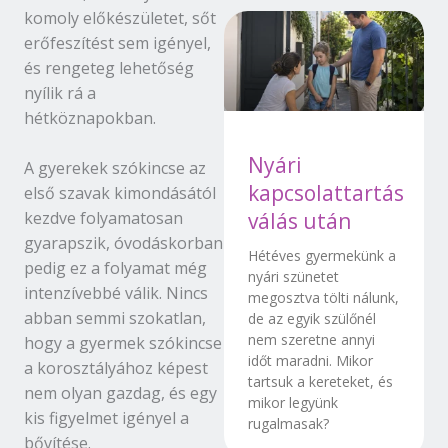
komoly előkészületet, sőt
erőfeszítést sem igényel,
és rengeteg lehetőség
nyílik rá a
hétköznapokban.
Nyári
A gyerekek szókincse az
kapcsolattartás
első szavak kimondásától
kezdve folyamatosan
válás után
gyarapszik, óvodáskorban
Hétéves gyermekünk a
pedig ez a folyamat még
nyári szünetet
intenzívebbé válik. Nincs
megosztva tölti nálunk,
abban semmi szokatlan,
de az egyik szülőnél
nem szeretne annyi
hogy a gyermek szókincse
időt maradni. Mikor
a korosztályához képest
tartsuk a kereteket, és
nem olyan gazdag, és egy
mikor legyünk
kis figyelmet igényel a
rugalmasak?
bővítése.