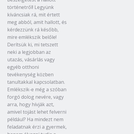
történetről! Legyünk
kíváncsiak rá, mit értett
meg abból, amit hallott, és
kérdezzünk rá később,
mire emlékszik belőle!
Derítsük ki, mi tetszett
neki a legjobban az
utazás, vásárlás vagy
egyéb otthoni
tevékenység közben
tanultakkal kapcsolatban.
Emlékszik-e még a szóban
forgó dolog nevére, vagy
arra, hogy hívják azt,
amivel tojást lehet felverni
például? Ha mindezt nem
feladatnak érzi a gyermek,