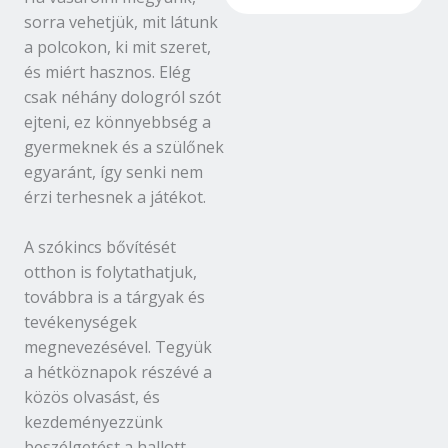
sorra vehetjük, mit látunk
a polcokon, ki mit szeret,
és miért hasznos. Elég
csak néhány dologról szót
ejteni, ez könnyebbség a
gyermeknek és a szülőnek
egyaránt, így senki nem
érzi terhesnek a játékot.
A szókincs bővítését
otthon is folytathatjuk,
továbbra is a tárgyak és
tevékenységek
megnevezésével. Tegyük
a hétköznapok részévé a
közös olvasást, és
kezdeményezzünk
beszélgetést a hallott