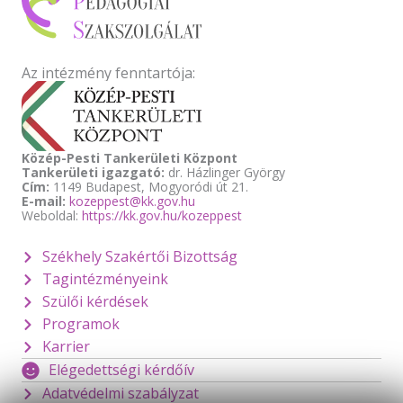
Az intézmény fenntartója:
Közép-Pesti Tankerületi Központ
Tankerületi igazgató:
dr. Házlinger György
Cím:
1149 Budapest, Mogyoródi út 21.
E-mail:
kozeppest@kk.gov.hu
Weboldal:
https://kk.gov.hu/kozeppest
Székhely Szakértői Bizottság
Tagintézményeink
Szülői kérdések
Programok
Karrier
Elégedettségi kérdőív
Adatvédelmi szabályzat