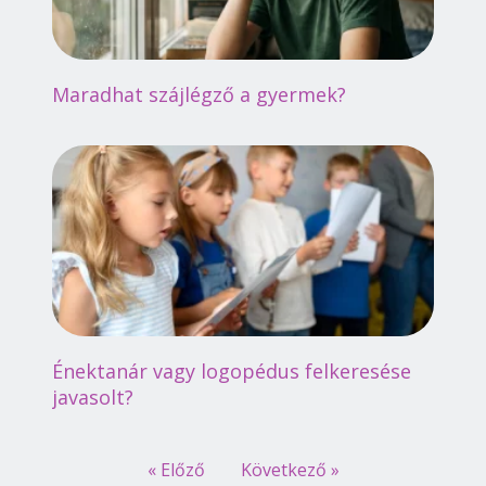
Maradhat szájlégző a gyermek?
Énektanár vagy logopédus felkeresése
javasolt?
« Előző
Következő »