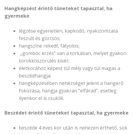
Hangképzést érintő tüneteket tapasztal, ha
gyermeke
légzése egyenetlen, kapkodó, nyakizomzata
feszült és görcsös;
hangszíne rekedt, fátyolos;
„gombóc érzés” van a torkában, melyet gyakori
torokköszörülés kísér;
életkorához képest túl mély vagy túl magas a
beszédhangja;
hangképzésében nehézséget jelent a hangerő
fokozása, hangja gyakran “elfárad”, esetleg
ilyenkor el is csuklik.
Beszédet érintő tüneteket tapasztal, ha gyermeke
beszéde 4 éves kor után is nehezen érthető, sok