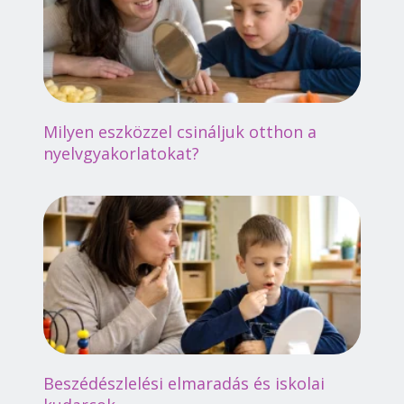
Milyen eszközzel csináljuk otthon a
nyelvgyakorlatokat?
Beszédészlelési elmaradás és iskolai