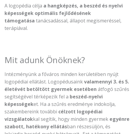
A logopédia célja
a hangképzés, a beszéd és nyelvi
képességek optimális fejlődésének
támogatása
tanácsadással, állapot megismeréssel,
terápiával.
Mit adunk Önöknek?
Intézményünk a főváros minden kerületében nyújt
logopédiai ellátást. Logopédusaink
valamennyi 3. és 5.
életévét betöltött gyermek esetében
átfogó szűrés
segítségével térképezik fel a
beszéd-nyelvi
képességek
et. Ha a szűrés eredménye indokolja,
szakembereink további
célzott logopédiai
vizsgálatok
kal segítik, hogy minden gyermek
egyénre
szabott, hatékony ellátás
ban részesüljön, és