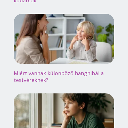
kudarcok
Miért vannak különböző hanghibái a
testvéreknek?