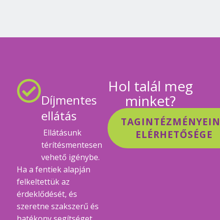
Hol talál meg
minket?
Díjmentes
ellátás
TAGINTÉZMÉNYEI
Ellátásunk
ELÉRHETŐSÉGE
térítésmentesen
vehető igénybe.
Ha a fentiek alapján
felkeltettük az
érdeklődését, és
szeretne szakszerű és
hatékony segítséget