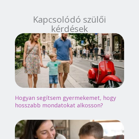
Kapcsolódó szülői
kérdések
Hogyan segítsem gyermekemet, hogy
hosszabb mondatokat alkosson?