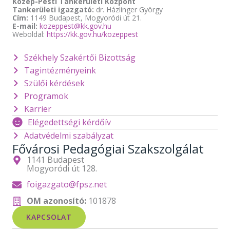
Közép-Pesti Tankerületi Központ
Tankerületi igazgató:
dr. Házlinger György
Cím:
1149 Budapest, Mogyoródi út 21.
E-mail:
kozeppest@kk.gov.hu
Weboldal:
https://kk.gov.hu/kozeppest
Székhely Szakértői Bizottság
Tagintézményeink
Szülői kérdések
Programok
Karrier
Elégedettségi kérdőív
Adatvédelmi szabályzat
Fővárosi Pedagógiai Szakszolgálat
1141 Budapest
Mogyoródi út 128.
foigazgato@fpsz.net
OM azonosító:
101878
KAPCSOLAT