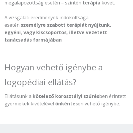
megalapozottság esetén – szintén
terápia
követ.
A vizsgálati eredmények indokoltsága
esetén
személyre szabott terápiát nyújtunk,
egyéni, vagy kiscsoportos, illetve vezetett
tanácsadás formájában
.
Hogyan vehető igénybe a
logopédiai ellátás?
Ellátásunk a
kötelező korosztályi szűrés
ben érintett
gyermekek kivételével
önkéntes
en vehető igénybe.