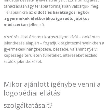
leküzdje beszéd-nyelvi hátrányait . Ezt a támogatást
tanácsadás vagy terápia formájában valósítjuk meg.
Terápiáinkra az
oldott és barátságos légkör
,
a
gyermekek életkorához igazodó, játékos
módszertan
jellemző.
A szűrés által érintett korosztályon kívül – önkéntes
jelentkezés alapján – fogadjuk tagintézményeinkben a
gyermekeik hangképzése, beszéde, valamint nyelvi
képessége területén tüneteket, eltéréseket észlelő
szülők jelentkezését.
Mikor ajánlott igénybe venni a
logopédiai ellátás
szolgáltatásait?