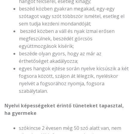
hangot felcserél, esetleg kihagy;
beszéd közben gyakran megakad, egy-egy
szótagot vagy szót többször ismétel, esetleg el
sem tudja kezdeni mondandóját;
beszéd közben a váll és nyak izmai erősen
megfeszülnek, beszédét görcsös
együttmozgások kísérik;
beszéde olyan gyors, hogy az már az
érthetőséget akadályozza;
egyes hangok ejtése során nyelve kicsúszik a két
fogsora között, szájon át lélegzik, nyeléskor
nyelvét a fogsorához nyomja, fogsora
szabálytalan.
Nyelvi képességeket érintő tüneteket tapasztal,
ha gyermeke
szókincse 2 évesen még 50 szó alatt van, nem