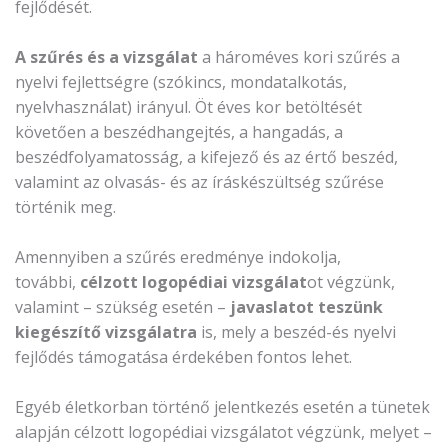
fejlődését.
A szűrés és a vizsgálat
a hároméves kori szűrés a
nyelvi fejlettségre (szókincs, mondatalkotás,
nyelvhasználat) irányul. Öt éves kor betöltését
követően a beszédhangejtés, a hangadás, a
beszédfolyamatosság, a kifejező és az értő beszéd,
valamint az olvasás- és az íráskészültség szűrése
történik meg.
Amennyiben a szűrés eredménye indokolja,
további,
célzott logopédiai vizsgálat
ot végzünk,
valamint – szükség esetén –
javaslatot teszünk
kiegészítő vizsgálatra
is, mely a beszéd-és nyelvi
fejlődés támogatása érdekében fontos lehet.
Egyéb életkorban történő jelentkezés esetén a tünetek
alapján célzott logopédiai vizsgálatot végzünk, melyet –