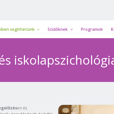
iben segíthetünk
Szülőknek
Programok
K
s iskolapszichológia
gelőzés
en és