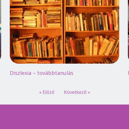
Diszlexia – továbbtanulás
« Előző
Következő »