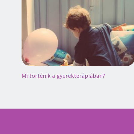
Mi történik a gyerekterápiában?