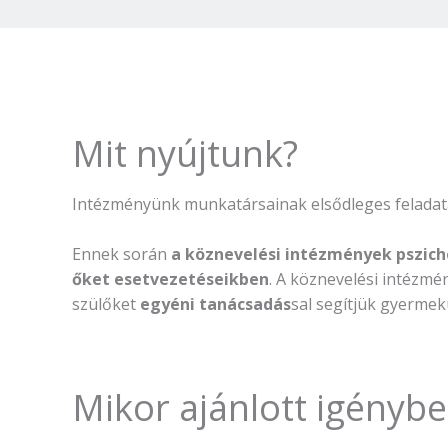
Mit nyújtunk?
Intézményünk munkatársainak elsődleges feladat
Ennek során
a köznevelési intézmények pszicho
őket esetvezetéseikben
. A köznevelési intéz
szülőket
egyéni tanácsadás
sal segítjük gyermek
Mikor ajánlott igénybe 