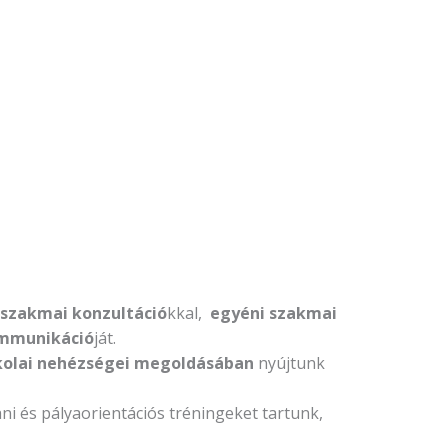
 szakmai konzultáció
kkal,
egyéni szakmai
ommunikáció
ját.
kolai nehézségei megoldásában
nyújtunk
ni és pályaorientációs tréningeket tartunk,