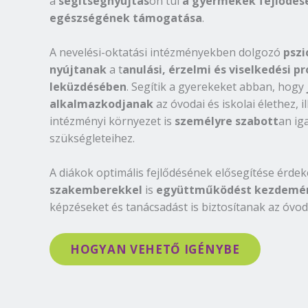
a
segítségnyújtás
on túl
a gyermekek fejlődésé
egészségének támogatása
.
A nevelési-oktatási intézményekben dolgozó
pszi
nyújtanak
a t
anulási, érzelmi és viselkedési
leküzdésében
. Segítik a gyerekeket abban, hogy
alkalmazkodjanak
az óvodai és iskolai élethez, i
intézményi környezet is
személyre szabott
an ig
szükségleteihez.
A diákok optimális fejlődésének elősegítése érd
szakemberekkel
is
együttműködést kezdemé
képzéseket és tanácsadást is biztosítanak az óvod
HOGYAN VEHETŐ IGÉNYBE