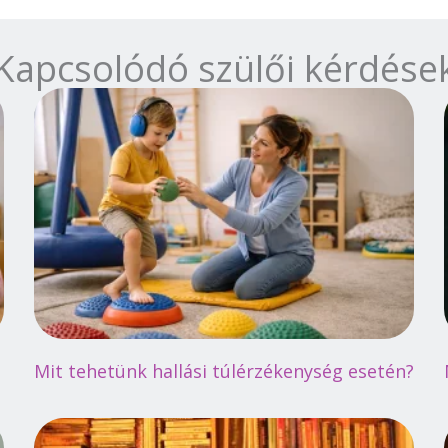
Kapcsolódó szülői kérdése
Mit tehetünk hallási túlérzékenység esetén?