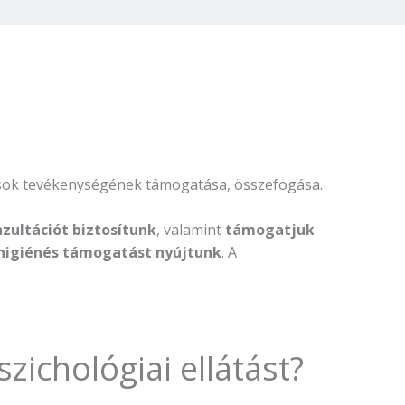
usok tevékenységének támogatása, összefogása.
zultációt biztosítunk
, valamint
támogatjuk
higiénés támogatást nyújtunk
. A
zichológiai ellátást?