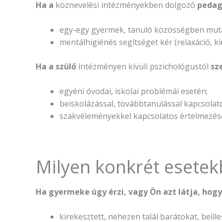
Ha a
köznevelési intézményekben dolgozó
pedag
egy-egy gyermek, tanuló közösségben mutat
mentálhigiénés segítséget kér (relaxáció, ki
Ha a szülő
intézményen kívüli pszichológustól
sz
egyéni óvodai, iskolai problémái esetén;
beiskolázással, továbbtanulással kapcsola
szakvéleményekkel kapcsolatos értelmezés
Milyen konkrét esetek
Ha gyermeke úgy érzi, vagy Ön azt látja, ho
kirekesztett, nehezen talál barátokat, beill