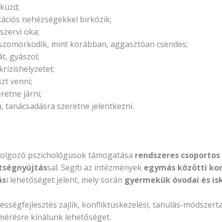
küzd;
ációs nehézségekkel birkózik;
szervi oka;
 szomorkodik, mint korábban, aggasztóan csendes;
t, gyászol;
rízishelyzetet;
zt venni;
retne járni;
a, tanácsadásra szeretne jelentkezni.
 dolgozó pszichológusok támogatása
rendszeres csoportos
ítségnyújtás
sal. Segíti az intézmények
egymás közötti k
ás
i lehetőséget jelent, mely során
gyermekük óvodai és is
sségfejlesztés zajlik, konfliktuskezelési, tanulás-módszerta
lmérésre kínálunk lehetőséget.