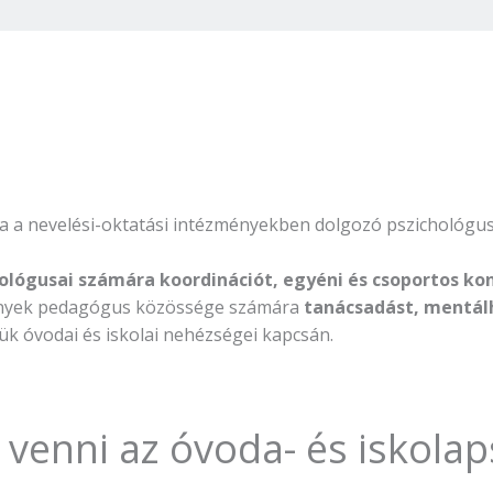
a a nevelési-oktatási intézményekben dolgozó pszichológ
lógusai számára koordinációt, egyéni és csoportos kon
mények pedagógus közössége számára
tanácsadást, mentál
ük óvodai és iskolai nehézségei kapcsán.
venni az óvoda- és iskolaps