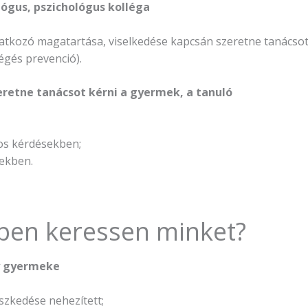
ógus, pszichológus kolléga
kozó magatartása, viselkedése kapcsán szeretne tanácsot 
égés prevenció).
eretne tanácsot kérni a gyermek, a tanuló
tos kérdésekben;
ekben.
ben keressen minket?
gy gyermeke
eszkedése nehezített;