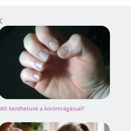
k
Mit kezdhetünk a körömrágással?