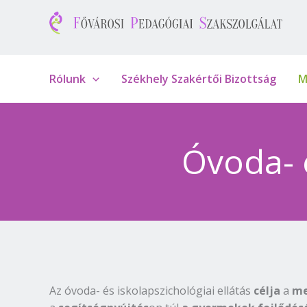
Skip
to
content
Rólunk
Székhely Szakértői Bizottság
M
Óvoda- é
Az óvoda- és iskolapszichológiai ellátás
célja
a
me