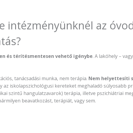
e intézményünknél az óvod
átás?
n és térítésmentesen vehető igénybe
. A lakóhely – vag
tációs, tanácsadási munka, nem terápia.
Nem helyettesíti s
ogy az iskolapszichológusi kereteket meghaladó súlyosabb p
nikai szintű hangulatzavarok) terápia, illetve pszichiátria
bármilyen beavatkozást, terápiát, vagy sem.