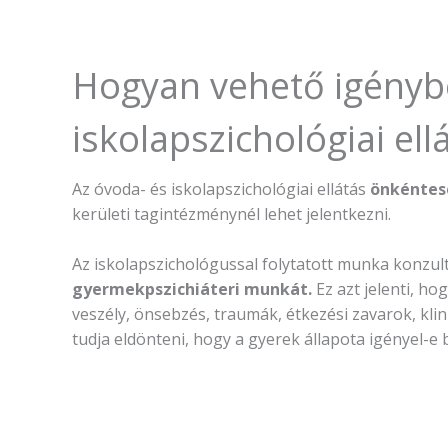
Hogyan vehető igényb
iskolapszichológiai ell
Az óvoda- és iskolapszichológiai ellátás
önkéntese
kerületi tagintézménynél lehet jelentkezni.
Az iskolapszichológussal folytatott munka konzul
gyermekpszichiáteri munkát.
Ez azt jelenti, h
veszély, önsebzés, traumák, étkezési zavarok, kli
tudja eldönteni, hogy a gyerek állapota igényel-e 