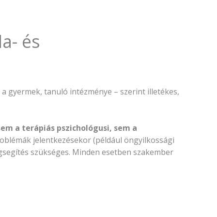
a- és
y a gyermek, tanuló intézménye – szerint illetékes,
em a terápiás pszichológusi, sem a
roblémák jelentkezésekor (például öngyilkossági
i megsegítés szükséges. Minden esetben szakember