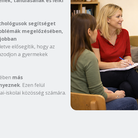
nek, tanulásának és lelki
chológusok segítséget
 problémák megelőzésében,
jobban
lletve elősegítik, hogy az
azodjon a gyermekek
ekében
más
nyeznek
. Ezen felül
ai-iskolai közösség számára.