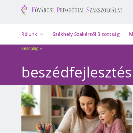
Skip
to
content
Rólunk
Székhely Szakértői Bizottság
M
Kezdőlap
»
beszédfejleszté