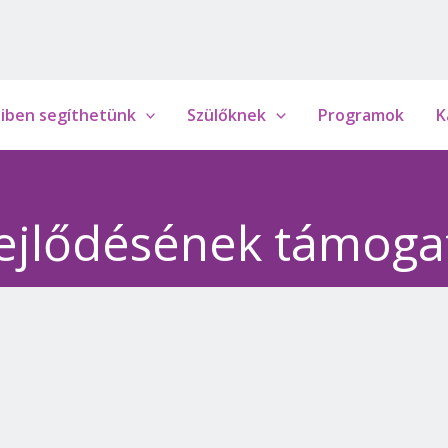
iben segíthetünk
Szülőknek
Programok
K
fejlődésének támoga