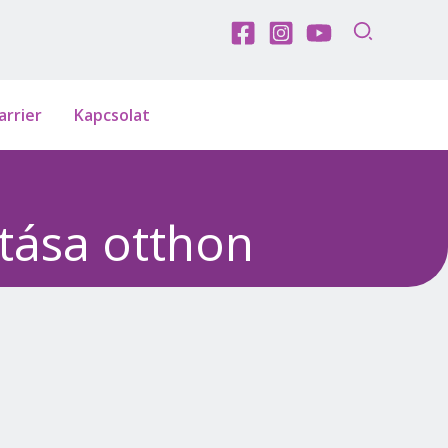
arrier
Kapcsolat
tása otthon