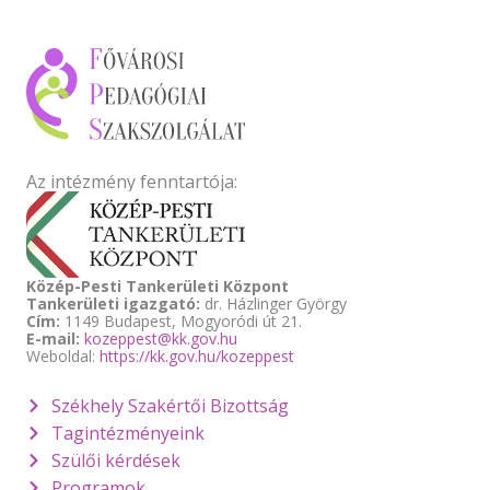
Az intézmény fenntartója:
Közép-Pesti Tankerületi Központ
Tankerületi igazgató:
dr. Házlinger György
Cím:
1149 Budapest, Mogyoródi út 21.
E-mail:
kozeppest@kk.gov.hu
Weboldal:
https://kk.gov.hu/kozeppest
Székhely Szakértői Bizottság
Tagintézményeink
Szülői kérdések
Programok