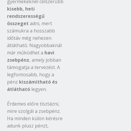
gyermekeknél célszerűbb
kisebb, heti
rendszerességű
összeget
adni, mert
számukra a hosszabb
időtáv még nehezen
átlátható. Nagyobbaknál
már működhet a
havi
zsebpénz
, amely jobban
támogatja a tervezést. A
legfontosabb, hogy a
pénz
kiszámítható és
átlátható
legyen.
Érdemes előre tisztázni,
mire szolgál a zsebpénz.
Ha minden külön kérésre
adunk plusz pénzt,