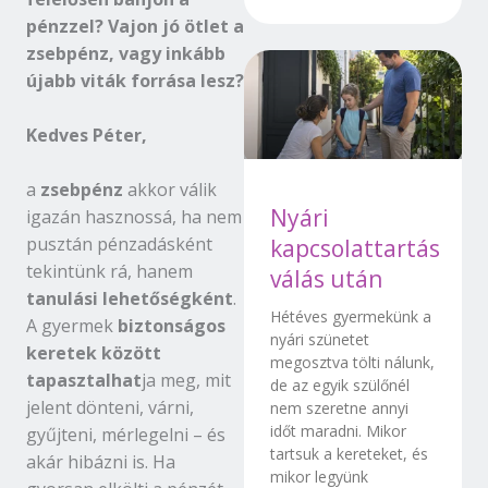
pénzzel? Vajon jó ötlet a
zsebpénz, vagy inkább
újabb viták forrása lesz?
Kedves Péter,
a
zsebpénz
akkor válik
Nyári
igazán hasznossá, ha nem
pusztán pénzadásként
kapcsolattartás
tekintünk rá, hanem
válás után
tanulási lehetőségként
.
Hétéves gyermekünk a
A gyermek
biztonságos
nyári szünetet
keretek között
megosztva tölti nálunk,
tapasztalhat
ja meg, mit
de az egyik szülőnél
jelent dönteni, várni,
nem szeretne annyi
időt maradni. Mikor
gyűjteni, mérlegelni – és
tartsuk a kereteket, és
akár hibázni is. Ha
mikor legyünk