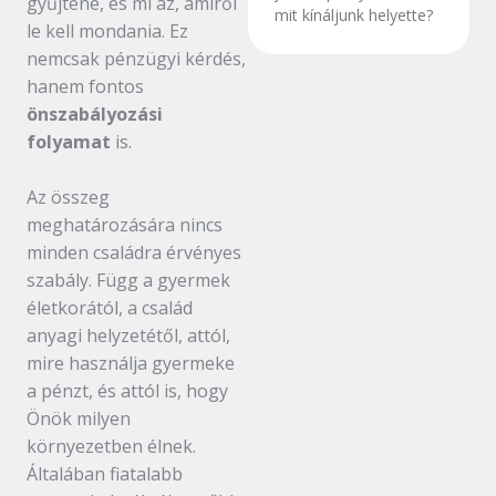
gyűjtene, és mi az, amiről
mit kínáljunk helyette?
le kell mondania. Ez
nemcsak pénzügyi kérdés,
hanem fontos
önszabályozási
folyamat
is.
Az összeg
meghatározására nincs
minden családra érvényes
szabály. Függ a gyermek
életkorától, a család
anyagi helyzetétől, attól,
mire használja gyermeke
a pénzt, és attól is, hogy
Önök milyen
környezetben élnek.
Általában fiatalabb