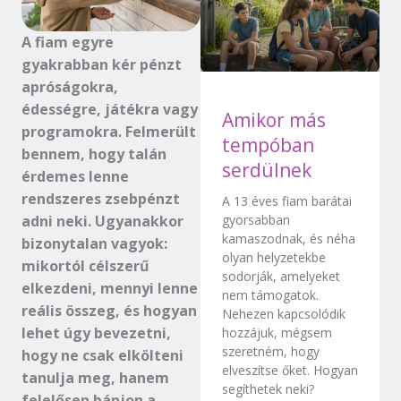
A fiam egyre
gyakrabban kér pénzt
apróságokra,
édességre, játékra vagy
Amikor más
programokra. Felmerült
tempóban
bennem, hogy talán
serdülnek
érdemes lenne
rendszeres zsebpénzt
A 13 éves fiam barátai
adni neki. Ugyanakkor
gyorsabban
kamaszodnak, és néha
bizonytalan vagyok:
olyan helyzetekbe
mikortól célszerű
sodorják, amelyeket
elkezdeni, mennyi lenne
nem támogatok.
reális összeg, és hogyan
Nehezen kapcsolódik
lehet úgy bevezetni,
hozzájuk, mégsem
szeretném, hogy
hogy ne csak elkölteni
elveszítse őket. Hogyan
tanulja meg, hanem
segíthetek neki?
felelősen bánjon a