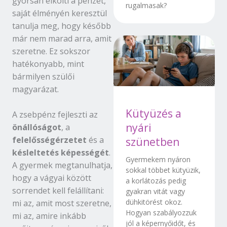
gyorsan elkölti a pénzét,
rugalmasak?
saját élményén keresztül
tanulja meg, hogy később
már nem marad arra, amit
szeretne. Ez sokszor
hatékonyabb, mint
bármilyen szülői
magyarázat.
Kütyüzés a
A zsebpénz fejleszti az
nyári
önállóságot
, a
felelősségérzetet
és a
szünetben
késleltetés képességét
.
Gyermekem nyáron
A gyermek megtanulhatja,
sokkal többet kütyüzik,
hogy a vágyai között
a korlátozás pedig
sorrendet kell felállítani:
gyakran vitát vagy
dühkitörést okoz.
mi az, amit most szeretne,
Hogyan szabályozzuk
mi az, amire inkább
jól a képernyőidőt, és