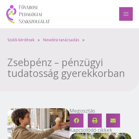
Skip
to
content
»
»
Szülői kérdések
Nevelési tanácsadás
Zsebpénz – pénzügyi
tudatosság gyerekkorban
Megosztás
Kapcsolódó cikkek