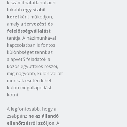
kiszámíthatatlanul adni.
Inkább
egy stabil
keret
ként működjön,
amely a
tervezést és
felelősségvállalást
tanítja. A házimunkával
kapcsolatban is fontos
különbséget tenni: az
alapvető feladatok a
közös együttélés részei,
míg nagyobb, külön vállalt
munkák esetén lehet
külön megállapodást
kötni.
A legfontosabb, hogy a
zsebpénz
ne az állandó
ellenőrzésről szóljon
. A