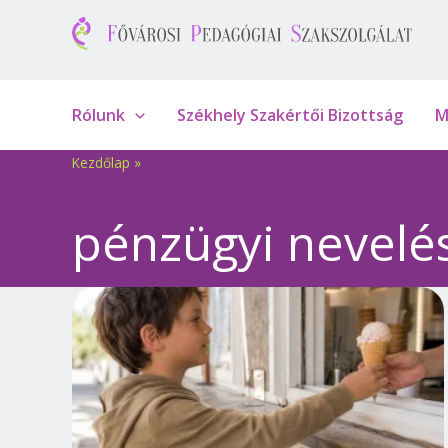
Skip
to
content
Rólunk
Székhely Szakértői Bizottság
M
Kezdőlap
»
pénzügyi nevelé