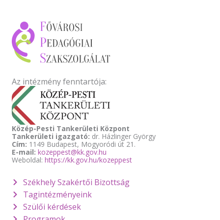
Az intézmény fenntartója:
Közép-Pesti Tankerületi Központ
Tankerületi igazgató:
dr. Házlinger György
Cím:
1149 Budapest, Mogyoródi út 21.
E-mail:
kozeppest@kk.gov.hu
Weboldal:
https://kk.gov.hu/kozeppest
Székhely Szakértői Bizottság
Tagintézményeink
Szülői kérdések
Programok