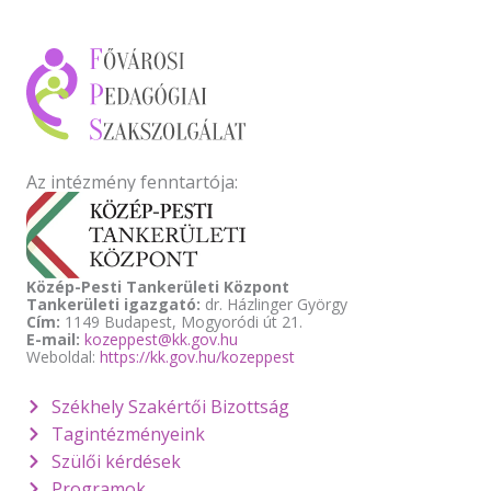
Az intézmény fenntartója:
Közép-Pesti Tankerületi Központ
Tankerületi igazgató:
dr. Házlinger György
Cím:
1149 Budapest, Mogyoródi út 21.
E-mail:
kozeppest@kk.gov.hu
Weboldal:
https://kk.gov.hu/kozeppest
Székhely Szakértői Bizottság
Tagintézményeink
Szülői kérdések
Programok