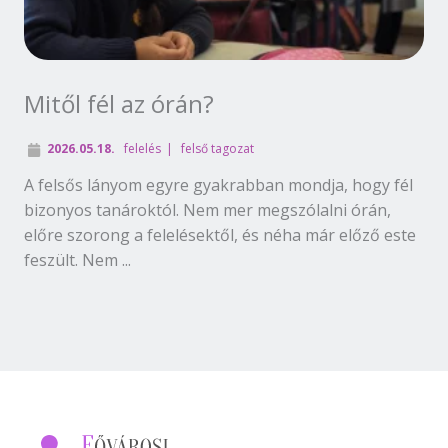
Mitől fél az órán?
2026.05.18.
felelés
felső tagozat
A felsős lányom egyre gyakrabban mondja, hogy fél
bizonyos tanároktól. Nem mer megszólalni órán,
előre szorong a felelésektől, és néha már előző este
feszült. Nem ...