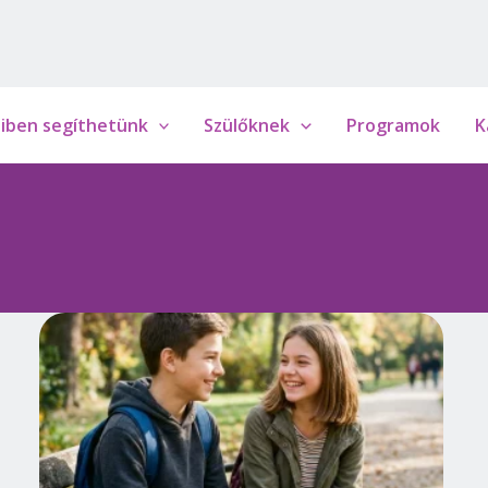
iben segíthetünk
Szülőknek
Programok
K