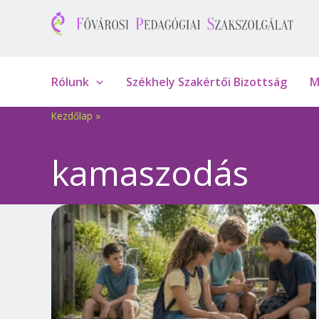
Skip
to
content
Rólunk
Székhely Szakértői Bizottság
M
Kezdőlap
»
kamaszodás