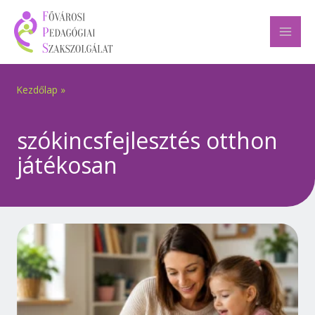
Skip
to
content
Kezdőlap
»
szókincsfejlesztés otthon
játékosan