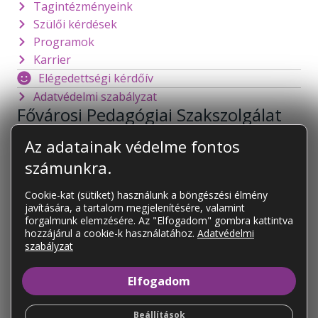
Tagintézményeink
Szülői kérdések
Programok
Karrier
Elégedettségi kérdőív
Adatvédelmi szabályzat
Fővárosi Pedagógiai Szakszolgálat
1141 Budapest
Mogyoródi út 128.
Az adatainak védelme fontos
foigazgato@fpsz.net
számunkra.
OM azonosító:
101878
Cookie-kat (sütiket) használunk a böngészési élmény
javítására, a tartalom megjelenítésére, valamint
KAPCSOLAT
forgalmunk elemzésére. Az "Elfogadom" gombra kattintva
Tagintézményeink
hozzájárul a cookie-k használatához.
Adatvédelmi
szabályzat
Tagintézményeink elérhetőségei
Elfogadom
Beállítások