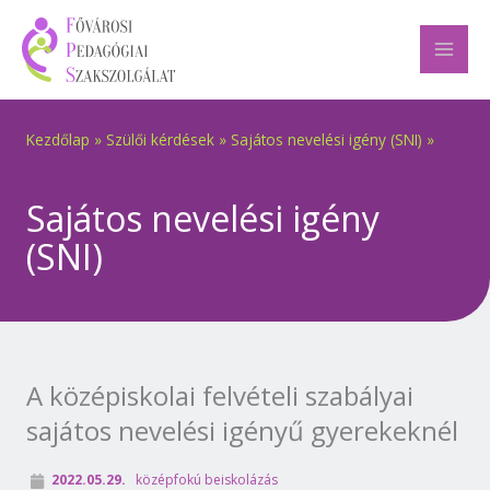
Skip
to
content
Kezdőlap
»
Szülői kérdések
»
Sajátos nevelési igény (SNI)
»
Sajátos nevelési igény
(SNI)
A középiskolai felvételi szabályai
sajátos nevelési igényű gyerekeknél
2022.05.29.
középfokú beiskolázás