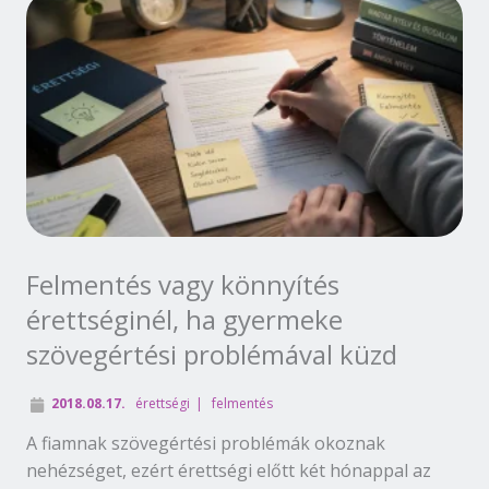
Felmentés vagy könnyítés
érettséginél, ha gyermeke
szövegértési problémával küzd
2018.08.17.
érettségi
felmentés
A fiamnak szövegértési problémák okoznak
nehézséget, ezért érettségi előtt két hónappal az