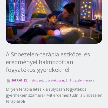
A Snoezelen-terápia eszközei és
eredményei halmozottan
fogyatékos gyerekeknél
2017.01.22.
halmozott fogyatékosság
Snoezelen-terápia
Milyen terápia létezik a súlyosan fogyatékos
gyermekem számára? Mit érdemes tudni a Snoezelen
terápiáról?