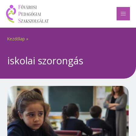
Skip
to
content
Kezdőlap
»
iskolai szorongás