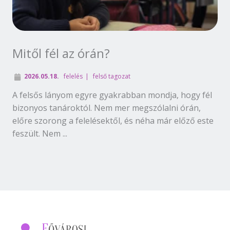
Mitől fél az órán?
2026.05.18.
felelés
felső tagozat
A felsős lányom egyre gyakrabban mondja, hogy fél
bizonyos tanároktól. Nem mer megszólalni órán,
előre szorong a felelésektől, és néha már előző este
feszült. Nem ...