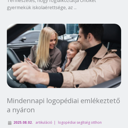
Természetes, hogy foglalkoztatja Önöket
gyermekük iskolaérettsége, az ...
Mindennapi logopédiai emlékeztető
a nyáron
2025.08.02.
artikuláció
logopédiai segítség otthon