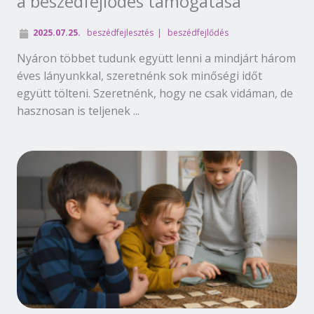
a beszédfejlődés támogatása
2025.07.25.
beszédfejlesztés
beszédfejlődés
Nyáron többet tudunk együtt lenni a mindjárt három
éves lányunkkal, szeretnénk sok minőségi időt
együtt tölteni. Szeretnénk, hogy ne csak vidáman, de
hasznosan is teljenek ...