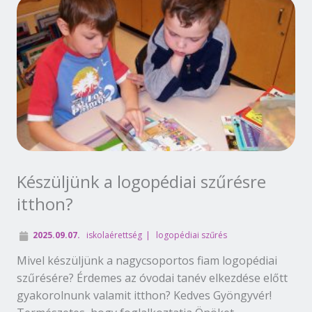
Készüljünk a logopédiai szűrésre
itthon?
2025.09.07.
iskolaérettség
logopédiai szűrés
Mivel készüljünk a nagycsoportos fiam logopédiai
szűrésére? Érdemes az óvodai tanév elkezdése előtt
gyakorolnunk valamit itthon? Kedves Gyöngyvér!