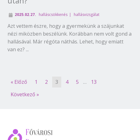
után?
2025.02.27.
halláscsökkenés
hallásvizsgálat
Azt vettem észre, hogy a gyermekünk a szájunkat
nézi miközben beszélünk. Korábban nem volt gond a
hallásával. Már régóta náthás. Lehet, hogy emiatt
van ez? ...
« Előző
1
2
3
4
5
…
13
Következő »