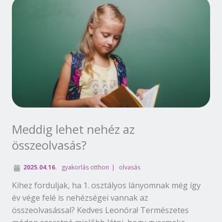
Meddig lehet nehéz az
összeolvasás?
2025.04.16.
gyakorlás otthon
olvasás
Kihez forduljak, ha 1. osztályos lányomnak még így
év vége felé is nehézségei vannak az
összeolvasással? Kedves Leonóra! Természetes