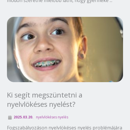
módon szeretné mielőbb látni, hogy gyermeke ...
Ki segít megszüntetni a
nyelvlökéses nyelést?
2025.03.20.
nyelvlökéses nyelés
Fogszabályozáson nyelvlökéses nyelés problémájára