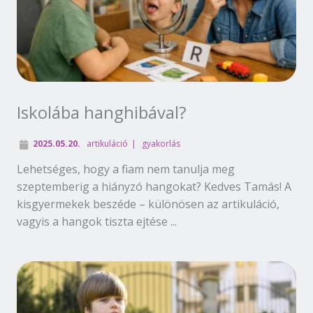
Iskolába hanghibával?
2025.05.20.
artikuláció
gyakorlás
Lehetséges, hogy a fiam nem tanulja meg
szeptemberig a hiányzó hangokat? Kedves Tamás! A
kisgyermekek beszéde – különösen az artikuláció,
vagyis a hangok tiszta ejtése ...