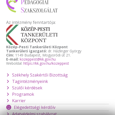
Az intézmény fenntartója:
Közép-Pesti Tankerületi Központ
Tankerületi igazgató:
dr. Házlinger György
Cím:
1149 Budapest, Mogyoródi út 21.
E-mail:
kozeppest@kk.gov.hu
Weboldal:
https://kk.gov.hu/kozeppest
Székhely Szakértői Bizottság
Tagintézményeink
Szülői kérdések
Programok
Karrier
Elégedettségi kérdőív
Adatvédelmi szabályzat